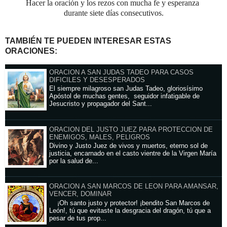
Hacer la oración y los rezos con mucha fe y esperanza
durante siete días consecutivos.
TAMBIÉN TE PUEDEN INTERESAR ESTAS
ORACIONES:
ORACION A SAN JUDAS TADEO PARA CASOS
DIFICILES Y DESESPERADOS
El siempre milagroso san Judas Tadeo, gloriosísimo
Apóstol de muchas gentes, seguidor infatigable de
Jesucristo y propagador del Sant...
ORACION DEL JUSTO JUEZ PARA PROTECCION DE
ENEMIGOS, MALES, PELIGROS
Divino y Justo Juez de vivos y muertos, eterno sol de
justicia, encarnado en el casto vientre de la Virgen María
por la salud de...
ORACION A SAN MARCOS DE LEON PARA AMANSAR,
VENCER, DOMINAR
¡Oh santo justo y protector! ¡bendito San Marcos de
León!, tú que evitaste la desgracia del dragón, tú que a
pesar de tus prop...