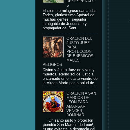
DESESPERADO
S
El siempre milagroso san Judas
Tadeo, gloriosísimo Apóstol de
muchas gentes, seguidor
infatigable de Jesucristo y
propagador del Sant...
ORACION DEL
JUSTO JUEZ
PARA
PROTECCION
DE ENEMIGOS,
MALES,
PELIGROS
Divino y Justo Juez de vivos y
muertos, eterno sol de justicia,
encarnado en el casto vientre de
la Virgen María por la salud de...
ORACION A SAN
MARCOS DE
LEON PARA
AMANSAR,
VENCER,
DOMINAR
¡Oh santo justo y protector!
¡bendito San Marcos de León!,
tú que evitaste la desgracia del