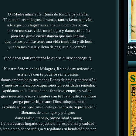
Oh Madre admirable, Reina de los Cielos y tierra,
Tú que tantos milagros derramas, tantos favores envías,
a los que con lagrimas van hacia ti con devoción,
haz en nuestras vidas un milagro y danos solución
para este grave circunstancia que nos abruma,
que no nos permite tener una vida tranquila y dichosa
y tanto nos duele y llena de angustia el corazón:
ORA
UNA
(pedir con gran esperanza lo que se quiere conseguir).
Nuestra Señora de los Milagros, Reina de misericordia,
asístenos con tu poderosa intercesión,
danos amparo bajo tus manos llenas de amor y compasión
y nuestros males, preocupaciones y necesidades remedia;
ayúdanos en la lucha, danos fortaleza, empuje y valor,
guía nuestros pasos y alumbra con tu luz nuestros caminos
¡ruega por tus hijos ante Dios todopoderoso!
extiende sobre nosotros el celeste manto de tu protección
libéranos de enemigos y peligros
danos salud, trabajo, prosperidad y amor,
llena nuestros hogares de justicia, fe, esperanza y caridad,
y uno a uno danos refugio y regálanos tu bendición de paz.