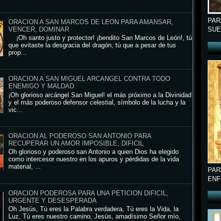
PAR
ORACION A SAN MARCOS DE LEON PARA AMANSAR,
VENCER, DOMINAR
SUE
¡Oh santo justo y protector! ¡bendito San Marcos de León!, tú
que evitaste la desgracia del dragón, tú que a pesar de tus
prop...
ORACION A SAN MIGUEL ARCANGEL CONTRA TODO
ENEMIGO Y MALDAD
¡Oh glorioso arcángel San Miguel! el más próximo a la Divinidad
y el más poderoso defensor celestial, símbolo de la lucha y la
vic...
ORACION AL PODEROSO SAN ANTONIO PARA
RECUPERAR UN AMOR IMPOSIBLE, DIFICIL
Oh glorioso y poderoso san Antonio a quien Dios ha elegido
como intercesor nuestro en los apuros y pérdidas de la vida
material, ...
PAR
ENF
ORACION PODEROSA PARA UNA PETICION DIFICIL,
URGENTE Y DESESPERADA
Oh Jesús, Tú eres la Palabra verdadera, Tú eres la Vida, la
Luz, Tú eres nuestro camino, Jesús, amadísimo Señor mío,