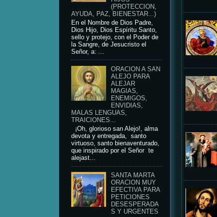
(PROTECCION,
AYUDA, PAZ, BIENESTAR...)
En el Nombre de Dios Padre,
Dios Hijo, Dios Espíritu Santo,
sello y protejo, con el Poder de
la Sangre, de Jesucristo el
Señor, a: ...
ORACION A SAN
ALEJO PARA
ALEJAR
MAGIAS,
ENEMIGOS,
ENVIDIAS,
MALAS LENGUAS,
TRAICIONES...
¡Oh, glorioso san Alejo!, alma
devota y entregada, santo
virtuoso, santo bienaventurado,
que inspirado por el Señor te
alejast...
SANTA MARTA
ORACION MUY
EFECTIVA PARA
PETICIONES
DESESPERADA
S Y URGENTES