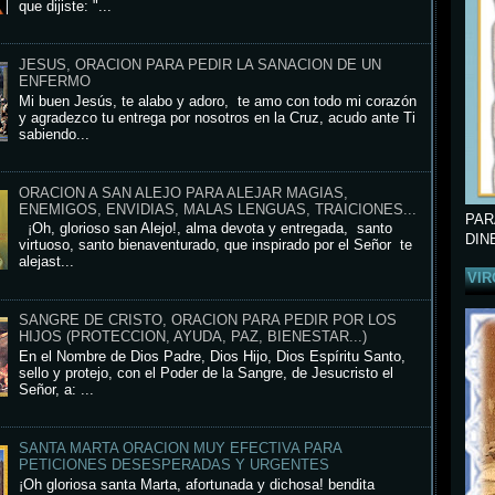
que dijiste: "...
JESUS, ORACION PARA PEDIR LA SANACION DE UN
ENFERMO
Mi buen Jesús, te alabo y adoro, te amo con todo mi corazón
y agradezco tu entrega por nosotros en la Cruz, acudo ante Ti
sabiendo...
ORACION A SAN ALEJO PARA ALEJAR MAGIAS,
ENEMIGOS, ENVIDIAS, MALAS LENGUAS, TRAICIONES...
PAR
¡Oh, glorioso san Alejo!, alma devota y entregada, santo
DIN
virtuoso, santo bienaventurado, que inspirado por el Señor te
alejast...
VIR
SANGRE DE CRISTO, ORACION PARA PEDIR POR LOS
HIJOS (PROTECCION, AYUDA, PAZ, BIENESTAR...)
En el Nombre de Dios Padre, Dios Hijo, Dios Espíritu Santo,
sello y protejo, con el Poder de la Sangre, de Jesucristo el
Señor, a: ...
SANTA MARTA ORACION MUY EFECTIVA PARA
PETICIONES DESESPERADAS Y URGENTES
¡Oh gloriosa santa Marta, afortunada y dichosa! bendita