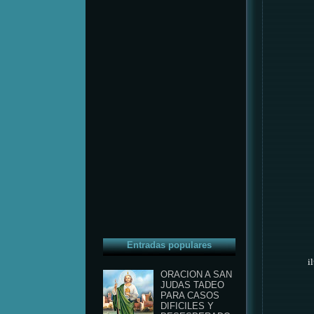
Entradas populares
i
ORACION A SAN
JUDAS TADEO
PARA CASOS
DIFICILES Y