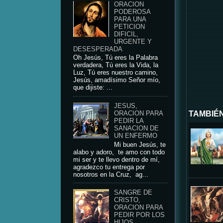
ORACION
PODEROSA
PARA UNA
PETICION
DIFICIL,
URGENTE Y
DESESPERADA
Oh Jesús, Tú eres la Palabra
verdadera, Tú eres la Vida, la
Luz, Tú eres nuestro camino,
Jesús, amadísimo Señor mío,
que dijiste: ...
JESUS,
TAMBIÉN
ORACION PARA
PEDIR LA
SANACION DE
UN ENFERMO
Mi buen Jesús, te
alabo y adoro, te amo con todo
mi ser y te llevo dentro de mí,
agradezco tu entrega por
nosotros en la Cruz, ag...
SANGRE DE
CRISTO,
ORACION PARA
PEDIR POR LOS
HIJOS