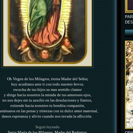
PAR
DES
Oh Virgen de los Milagros, tierna Madre del Señor,
hoy acudimos ante ti con todo nuestro fervor,
escucha de tus hijos su mas sentido clamor
y dirige hacia nosotros la mirada de tus amorosos ojos,
no nos dejes sin tu auxilio en las desolaciones y llantos,
extiende hacia nosotros tu bendita compasión,
lumínanos en las penas y tristezas
con tu dulce amor maternal,
danos esperanza y alivio cuando nos invada la aflicción.
Seguir leyendo
Santa María de los Milagros, Madre del Redentor,
ORA