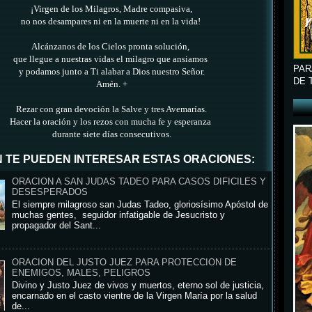
¡Virgen de los Milagros, Madre compasiva,
no nos desampares ni en la muerte ni en la vida!
Alcánzanos de los Cielos pronta solución,
que llegue a nuestras vidas el milagro que ansiamos
PAR
y podamos junto a Ti alabar a Dios nuestro Señor.
DE 
Amén. +
Rezar con gran devoción la Salve y tres Avemarías.
Hacer la oración y los rezos con mucha fe y esperanza
durante siete días consecutivos.
 TE PUEDEN INTERESAR ESTAS ORACIONES:
ORACION A SAN JUDAS TADEO PARA CASOS DIFICILES Y
DESESPERADOS
El siempre milagroso san Judas Tadeo, gloriosísimo Apóstol de
muchas gentes, seguidor infatigable de Jesucristo y
propagador del Sant...
ORACION DEL JUSTO JUEZ PARA PROTECCION DE
ENEMIGOS, MALES, PELIGROS
Divino y Justo Juez de vivos y muertos, eterno sol de justicia,
encarnado en el casto vientre de la Virgen María por la salud
de...