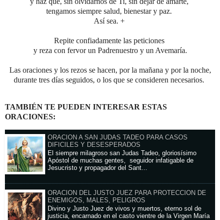
y haz que, sin olvidarnos de Ti, sin dejar de amarte,
tengamos siempre salud, bienestar y paz.
Así sea. +
Repite confiadamente las peticiones
y reza con fervor un Padrenuestro y un Avemaría.
Las oraciones y los rezos se hacen, por la mañana y por la noche,
durante tres días seguidos, o los que se consideren necesarios.
TAMBIÉN TE PUEDEN INTERESAR ESTAS
ORACIONES:
ORACION A SAN JUDAS TADEO PARA CASOS
DIFICILES Y DESESPERADOS
El siempre milagroso san Judas Tadeo, gloriosísimo
Apóstol de muchas gentes, seguidor infatigable de
Jesucristo y propagador del Sant...
ORACION DEL JUSTO JUEZ PARA PROTECCION DE
ENEMIGOS, MALES, PELIGROS
Divino y Justo Juez de vivos y muertos, eterno sol de
justicia, encarnado en el casto vientre de la Virgen María