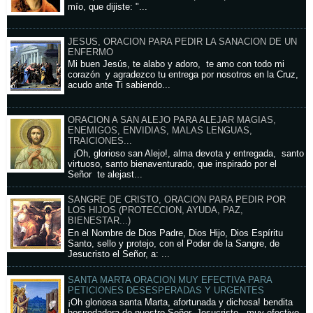
mío, que dijiste: "...
JESUS, ORACION PARA PEDIR LA SANACION DE UN
ENFERMO
Mi buen Jesús, te alabo y adoro, te amo con todo mi
corazón y agradezco tu entrega por nosotros en la Cruz,
acudo ante Ti sabiendo...
ORACION A SAN ALEJO PARA ALEJAR MAGIAS,
ENEMIGOS, ENVIDIAS, MALAS LENGUAS,
TRAICIONES...
¡Oh, glorioso san Alejo!, alma devota y entregada, santo
virtuoso, santo bienaventurado, que inspirado por el
Señor te alejast...
SANGRE DE CRISTO, ORACION PARA PEDIR POR
LOS HIJOS (PROTECCION, AYUDA, PAZ,
BIENESTAR...)
En el Nombre de Dios Padre, Dios Hijo, Dios Espíritu
Santo, sello y protejo, con el Poder de la Sangre, de
Jesucristo el Señor, a: ...
SANTA MARTA ORACION MUY EFECTIVA PARA
PETICIONES DESESPERADAS Y URGENTES
¡Oh gloriosa santa Marta, afortunada y dichosa! bendita