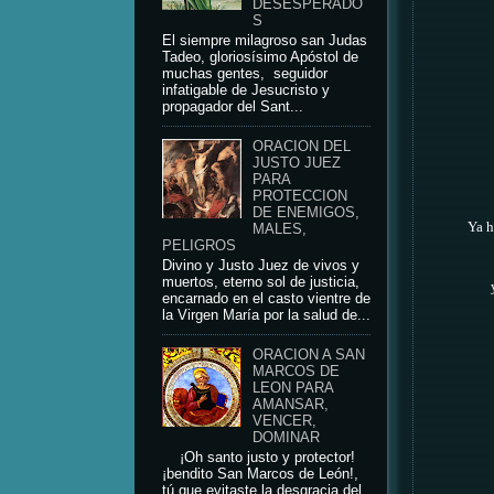
DESESPERADO
S
El siempre milagroso san Judas
Tadeo, gloriosísimo Apóstol de
muchas gentes, seguidor
infatigable de Jesucristo y
propagador del Sant...
ORACION DEL
JUSTO JUEZ
PARA
PROTECCION
DE ENEMIGOS,
Ya h
MALES,
PELIGROS
Divino y Justo Juez de vivos y
muertos, eterno sol de justicia,
encarnado en el casto vientre de
la Virgen María por la salud de...
ORACION A SAN
MARCOS DE
LEON PARA
AMANSAR,
VENCER,
DOMINAR
¡Oh santo justo y protector!
¡bendito San Marcos de León!,
tú que evitaste la desgracia del