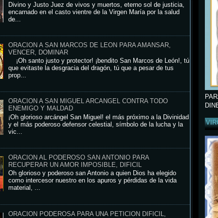
Divino y Justo Juez de vivos y muertos, eterno sol de justicia,
encarnado en el casto vientre de la Virgen María por la salud
de...
ORACION A SAN MARCOS DE LEON PARA AMANSAR,
VENCER, DOMINAR
¡Oh santo justo y protector! ¡bendito San Marcos de León!, tú
que evitaste la desgracia del dragón, tú que a pesar de tus
prop...
PAR
ORACION A SAN MIGUEL ARCANGEL CONTRA TODO
DIN
ENEMIGO Y MALDAD
¡Oh glorioso arcángel San Miguel! el más próximo a la Divinidad
VIR
y el más poderoso defensor celestial, símbolo de la lucha y la
vic...
ORACION AL PODEROSO SAN ANTONIO PARA
RECUPERAR UN AMOR IMPOSIBLE, DIFICIL
Oh glorioso y poderoso san Antonio a quien Dios ha elegido
como intercesor nuestro en los apuros y pérdidas de la vida
material, ...
ORACION PODEROSA PARA UNA PETICION DIFICIL,