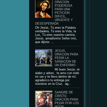
ORACION
PODEROSA
PARA UNA
PETICION
DIFICIL,
URGENTE Y
DESESPERADA
Oh Jesús, Tú eres la Palabra
verdadera, Tú eres la Vida, la
Luz, Tú eres nuestro camino,
Jesús, amadísimo Señor mío,
que dijiste: ...
JESUS,
ORACION PARA
PEDIR LA
SANACION DE
UN ENFERMO
Mi buen Jesús, te
alabo y adoro, te amo con todo
mi ser y te llevo dentro de mí,
agradezco tu entrega por
nosotros en la Cruz, ag...
SANGRE DE
CRISTO,
ORACION PARA
PEDIR POR LOS
HIJOS