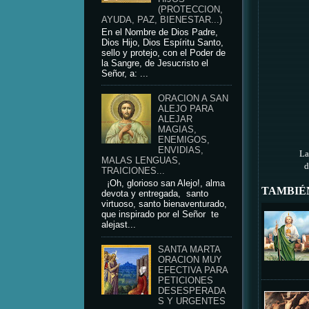
(PROTECCION,
AYUDA, PAZ, BIENESTAR...)
En el Nombre de Dios Padre,
Dios Hijo, Dios Espíritu Santo,
sello y protejo, con el Poder de
la Sangre, de Jesucristo el
Señor, a: ...
ORACION A SAN
ALEJO PARA
ALEJAR
MAGIAS,
ENEMIGOS,
ENVIDIAS,
La
MALAS LENGUAS,
d
TRAICIONES...
¡Oh, glorioso san Alejo!, alma
TAMBIÉ
devota y entregada, santo
virtuoso, santo bienaventurado,
que inspirado por el Señor te
alejast...
SANTA MARTA
ORACION MUY
EFECTIVA PARA
PETICIONES
DESESPERADA
S Y URGENTES