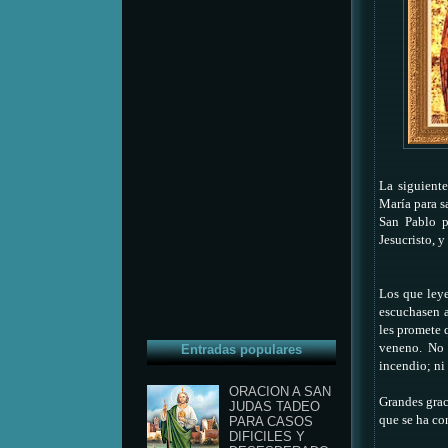
La siguiente
María para s
San Pablo p
Jesucristo, y
Los que leye
escuchasen a
les promete 
veneno. No 
Entradas populares
incendio; ni 
ORACION A SAN
Grandes grac
JUDAS TADEO
que se ha co
PARA CASOS
DIFICILES Y