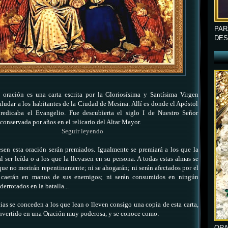
PAR
DES
 oración es una carta escrita por la Gloriosísima y Santísima Virgen
aludar a los habitantes de la Ciudad de Mesina. Allí es donde el Apóstol
redicaba el Evangelio. Fue descubierta el siglo I de Nuestro Señor
 conservada por años en el relicario del Altar Mayor.
Seguir leyendo
sen esta oración serán premiados. Igualmente se premiará a los que la
l ser leída o a los que la llevasen en su persona. A todas estas almas se
que no morirán repentinamente; ni se ahogarán; ni serán afectados por el
caerán en manos de sus enemigos; ni serán consumidos en ningún
derrotados en la batalla...
ias se conceden a los que lean
o lleven consigo una copia de esta carta,
nvertido en una Oración muy poderosa, y se conoce como:
ORA