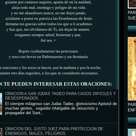
guíame por caminos seguros, aparta de mi la maldad,
aleja todo mal, enemigo y peligro de mi vida
PAR
y no me abandones nunca, no me dejes jamás;
SUE
ayúdame a poner en practica las Enseñanzas de Jesús
derrama tus gracias sobre todos los que a ti acudimos
y haz que, sin olvidarnos de Ti, sin dejar de amarte,
tengamos siempre salud, bienestar y paz.
Así sea. +
Repite confiadamente las peticiones
y reza con fervor un Padrenuestro y un Avemaría.
s oraciones y los rezos se hacen, por la mañana y por la noche,
urante tres días seguidos, o los que se consideren necesarios.
N TE PUEDEN INTERESAR ESTAS ORACIONES:
ORACION A SAN JUDAS TADEO PARA CASOS DIFICILES Y
DESESPERADOS
El siempre milagroso san Judas Tadeo, gloriosísimo Apóstol de
PAR
muchas gentes, seguidor infatigable de Jesucristo y
ENF
propagador del Sant...
ORACION DEL JUSTO JUEZ PARA PROTECCION DE
ENEMIGOS, MALES, PELIGROS