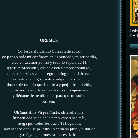
PAR
DE 
OREMOS
Oh Jesús, dulcísimo Corazón de amor,
yo pongo toda mi confianza en tu bondad y misericordia,
creo en tu amor por mi y todo lo espero de Ti,
que tu protección y ayuda estén siempre conmigo,
que tus brazos sean mi seguro refugio, mi defensa,
ante todo enemigo y ante cualquier adversidad,
líbrame de todo lo que inquieta y perjudica mi vida,
guía mis pasos, dame tu auxilio y comprensión
y lléname de bendiciones para que no sufra.
Así sea.
Oh Santísima Virgen María,
oh madre mía,
Inmaculada reina de la paz y esperanza mía,
ruega por todos los que a Ti llegamos,
alcánzanos de tu Hijo Jesús un corazón puro y humilde,
y ruégale por nuestras necesidades;