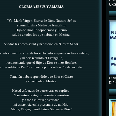
URG
GLORIA A JESÚS Y A MARÍA
"Yo, María Virgen, Sierva de Dios, Nuestro Señor,
y humildísima Madre de Jesucristo,
Hijo de Dios Todopoderoso y Eterno,
saludo a todos los que habitan en Mesina.
A todos les deseo salud y bendición en Nuestro Señor.
abéis aprendido algo
de los embajadores que se os han enviado,
y habéis recibido el Evangelio,
reconociendo que el Hijo de Dios se hizo Hombre,
y que sufrió Su Pasión y muerte por la salvación del mundo.
También habéis aprendido que Él es el Cristo
ORA
y el verdadero Mesías.
DIF
Haced esfuerzos de perseverar, os suplico.
Y mientras tanto, os prometo a vosotros
y a toda vuestra posteridad,
mi asistencia en la presencia de mi Hijo.
María, Virgen, humildísima Sierva de Dios."