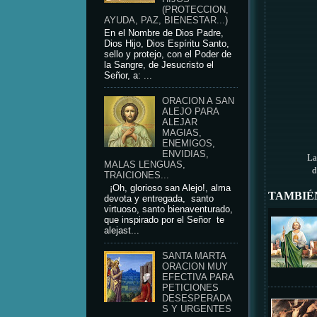
(PROTECCION,
AYUDA, PAZ, BIENESTAR...)
En el Nombre de Dios Padre,
Dios Hijo, Dios Espíritu Santo,
sello y protejo, con el Poder de
la Sangre, de Jesucristo el
Señor, a: ...
ORACION A SAN
ALEJO PARA
ALEJAR
MAGIAS,
ENEMIGOS,
ENVIDIAS,
La
MALAS LENGUAS,
d
TRAICIONES...
¡Oh, glorioso san Alejo!, alma
TAMBIÉ
devota y entregada, santo
virtuoso, santo bienaventurado,
que inspirado por el Señor te
alejast...
SANTA MARTA
ORACION MUY
EFECTIVA PARA
PETICIONES
DESESPERADA
S Y URGENTES