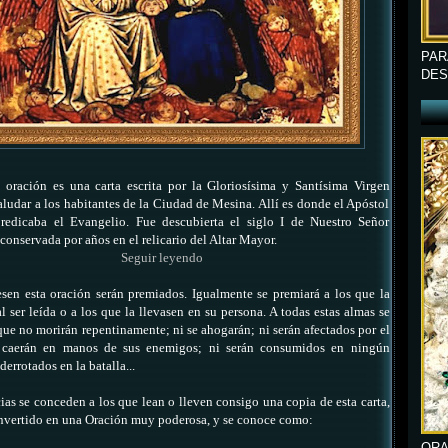
PAR
DES
 oración es una carta escrita por la Gloriosísima y Santísima Virgen
aludar a los habitantes de la Ciudad de Mesina. Allí es donde el Apóstol
redicaba el Evangelio. Fue descubierta el siglo I de Nuestro Señor
 conservada por años en el relicario del Altar Mayor.
Seguir leyendo
sen esta oración serán premiados. Igualmente se premiará a los que la
l ser leída o a los que la llevasen en su persona. A todas estas almas se
que no morirán repentinamente; ni se ahogarán; ni serán afectados por el
caerán en manos de sus enemigos; ni serán consumidos en ningún
derrotados en la batalla...
ias se conceden a los que lean
o lleven consigo una copia de esta carta,
nvertido en una Oración muy poderosa, y se conoce como:
ORA