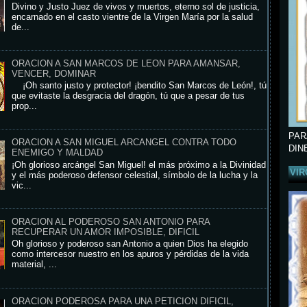
Divino y Justo Juez de vivos y muertos, eterno sol de justicia,
encarnado en el casto vientre de la Virgen María por la salud
de...
ORACION A SAN MARCOS DE LEON PARA AMANSAR,
VENCER, DOMINAR
¡Oh santo justo y protector! ¡bendito San Marcos de León!, tú
que evitaste la desgracia del dragón, tú que a pesar de tus
prop...
PAR
ORACION A SAN MIGUEL ARCANGEL CONTRA TODO
DIN
ENEMIGO Y MALDAD
¡Oh glorioso arcángel San Miguel! el más próximo a la Divinidad
VIR
y el más poderoso defensor celestial, símbolo de la lucha y la
vic...
ORACION AL PODEROSO SAN ANTONIO PARA
RECUPERAR UN AMOR IMPOSIBLE, DIFICIL
Oh glorioso y poderoso san Antonio a quien Dios ha elegido
como intercesor nuestro en los apuros y pérdidas de la vida
material, ...
ORACION PODEROSA PARA UNA PETICION DIFICIL,