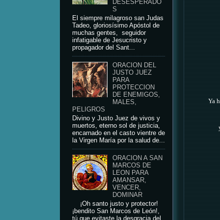
DESESPERADO
S
El siempre milagroso san Judas
Tadeo, gloriosísimo Apóstol de
muchas gentes, seguidor
infatigable de Jesucristo y
propagador del Sant...
ORACION DEL
JUSTO JUEZ
PARA
PROTECCION
DE ENEMIGOS,
Ya h
MALES,
PELIGROS
Divino y Justo Juez de vivos y
muertos, eterno sol de justicia,
encarnado en el casto vientre de
la Virgen María por la salud de...
ORACION A SAN
MARCOS DE
LEON PARA
AMANSAR,
VENCER,
DOMINAR
¡Oh santo justo y protector!
¡bendito San Marcos de León!,
tú que evitaste la desgracia del