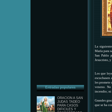
La siguiente
María para s
San Pablo p
Jesucristo, y
Los que leye
escuchasen a
les promete 
veneno. No 
Entradas populares
incendio; ni 
ORACION A SAN
Grandes grac
JUDAS TADEO
que se ha co
PARA CASOS
DIFICILES Y