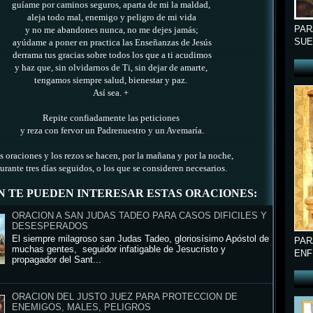
guíame por caminos seguros, aparta de mi la maldad,
aleja todo mal, enemigo y peligro de mi vida
PAR
y no me abandones nunca, no me dejes jamás;
SUE
ayúdame a poner en practica las Enseñanzas de Jesús
derrama tus gracias sobre todos los que a ti acudimos
y haz que, sin olvidarnos de Ti, sin dejar de amarte,
tengamos siempre salud, bienestar y paz.
Así sea. +
Repite confiadamente las peticiones
y reza con fervor un Padrenuestro y un Avemaría.
s oraciones y los rezos se hacen, por la mañana y por la noche,
urante tres días seguidos, o los que se consideren necesarios.
N TE PUEDEN INTERESAR ESTAS ORACIONES:
ORACION A SAN JUDAS TADEO PARA CASOS DIFICILES Y
DESESPERADOS
El siempre milagroso san Judas Tadeo, gloriosísimo Apóstol de
PAR
muchas gentes, seguidor infatigable de Jesucristo y
ENF
propagador del Sant...
ORACION DEL JUSTO JUEZ PARA PROTECCION DE
ENEMIGOS, MALES, PELIGROS