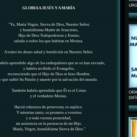
URG
GLORIA A JESÚS Y A MARÍA
"Yo, María Virgen, Sierva de Dios, Nuestro Señor,
y humildísima Madre de Jesucristo,
Hijo de Dios Todopoderoso y Eterno,
saludo a todos los que habitan en Mesina.
A todos les deseo salud y bendición en Nuestro Señor.
abéis aprendido algo
de los embajadores que se os han enviado,
y habéis recibido el Evangelio,
reconociendo que el Hijo de Dios se hizo Hombre,
y que sufrió Su Pasión y muerte por la salvación del mundo.
También habéis aprendido que Él es el Cristo
ORA
y el verdadero Mesías.
DIF
Haced esfuerzos de perseverar, os suplico.
Y mientras tanto, os prometo a vosotros
y a toda vuestra posteridad,
mi asistencia en la presencia de mi Hijo.
María, Virgen, humildísima Sierva de Dios."