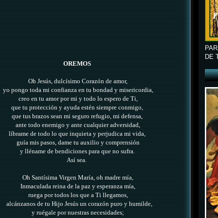
PAR
DE 
OREMOS
Oh Jesús, dulcísimo Corazón de amor,
yo pongo toda mi confianza en tu bondad y misericordia,
creo en tu amor por mi y todo lo espero de Ti,
que tu protección y ayuda estén siempre conmigo,
que tus brazos sean mi seguro refugio, mi defensa,
ante todo enemigo y ante cualquier adversidad,
líbrame de todo lo que inquieta y perjudica mi vida,
guía mis pasos, dame tu auxilio y comprensión
y lléname de bendiciones para que no sufra.
Así sea.
Oh Santísima Virgen María,
oh madre mía,
Inmaculada reina de la paz y esperanza mía,
ruega por todos los que a Ti llegamos,
alcánzanos de tu Hijo Jesús un corazón puro y humilde,
y ruégale por nuestras necesidades;