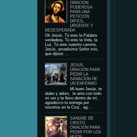
ORACION
PODEROSA
PARA UNA
PETICION
DIFICIL,
URGENTE Y
DESESPERADA
Oh Jesús, Tú eres la Palabra
verdadera, Tú eres la Vida, la
Luz, Tú eres nuestro camino,
Jesús, amadísimo Señor mío,
que dijiste: ...
JESUS,
ORACION PARA
PEDIR LA
SANACION DE
UN ENFERMO
Mi buen Jesús, te
alabo y adoro, te amo con todo
mi ser y te llevo dentro de mí,
agradezco tu entrega por
nosotros en la Cruz, ag...
SANGRE DE
CRISTO,
ORACION PARA
PEDIR POR LOS
HIJOS