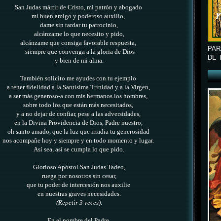
San Judas mártir de Cristo, mi patrón y abogado
mi buen amigo y poderoso auxilio,
dame sin tardar tu patrocinio,
alcánzame lo que necesito y pido,
alcánzame que consiga favorable respuesta,
PAR
siempre que convenga a la gloria de Dios
DE 
y bien de mi alma.
También solicito me ayudes con tu ejemplo
a tener fidelidad a la Santísima Trinidad y a la Virgen,
a ser más generoso-a con mis hermanos los hombres,
sobre todo los que están más necesitados,
y a no dejar de confiar, pese a las adversidades,
en la Divina Providencia de Dios, Padre nuestro,
oh santo amado, que la luz que irradia tu generosidad
nos acompañe hoy y siempre y en todo momento y lugar.
Así sea, así se cumpla lo que pido.
Glorioso Apóstol San Judas Tadeo,
ruega por nosotros sin cesar,
que tu poder de intercesión nos auxilie
en nuestras graves necesidades.
(Repetir 3 veces).
En el nombre del Padre,