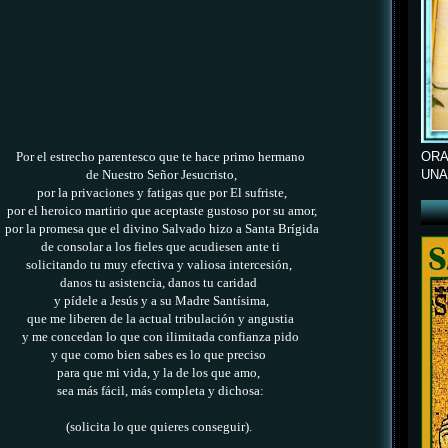
ORA
Por el estrecho parentesco
que te hace primo hermano
UNA
de Nuestro Señor Jesucristo,
por la privaciones y fatigas
que por El sufriste,
por el heroico martirio
que aceptaste gustoso por su amor,
por la promesa que el divino Salvado
hizo a Santa Brígida
de consolar a los fieles
que acudiesen ante ti
solicitando tu muy efectiva y valiosa intercesión,
danos tu asistencia, danos tu caridad
y pídele a Jesús
y a su Madre Santísima,
que me liberen de la actual tribulación y angustia
y me concedan lo que con ilimitada confianza pido
y que como bien sabes es lo que preciso
para que mi vida, y la de los que amo,
sea más fácil, más completa y dichosa:
(solicita lo que quieres conseguir).