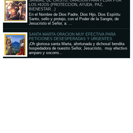
SANGRE DE CRISTO, ORACION PARA PEDIR POR
LOS HIJOS (PROTECCION, AYUDA, PAZ,
BIENESTAR...)
En el Nombre de Dios Padre, Dios Hijo, Dios Espíritu
Santo, sello y protejo, con el Poder de la Sangre, de
Jesucristo el Señor, a: ...
SANTA MARTA ORACION MUY EFECTIVA PARA
PETICIONES DESESPERADAS Y URGENTES
¡Oh gloriosa santa Marta, afortunada y dichosa! bendita
hospedadora de nuestro Señor, Jesucristo, muy efectivo
amparo y socorro...