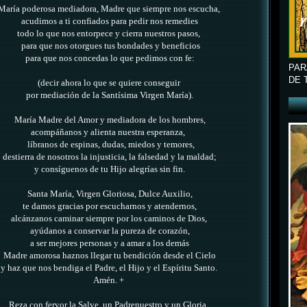
María poderosa mediadora, Madre que siempre nos escucha,
acudimos a ti confiados para pedir nos remedies
todo lo que nos entorpece y cierra nuestros pasos,
para que nos otorgues tus bondades y beneficios
para que nos concedas lo que pedimos con fe:
PAR
DE 
(decir ahora lo que se quiere conseguir
por mediación de la Santísima Virgen María).
María Madre del Amor y mediadora de los hombres,
acompáñanos y alienta nuestra esperanza,
líbranos de espinas, dudas, miedos y temores,
destierra de nosotros la injusticia, la falsedad y la maldad;
y consíguenos de tu Hijo alegrías sin fin.
Santa María, Virgen Gloriosa, Dulce Auxilio,
te damos gracias por escucharnos y atendernos,
alcánzanos caminar siempre por los caminos de Dios,
ayúdanos a conservar la pureza de corazón,
a ser mejores personas y a amar a los demás
Madre amorosa haznos llegar tu bendición desde el Cielo
y haz que nos bendiga el Padre, el Hijo y el Espíritu Santo.
Amén.
+
Reza con fervor la Salve, un Padrenuestro y un Gloria.