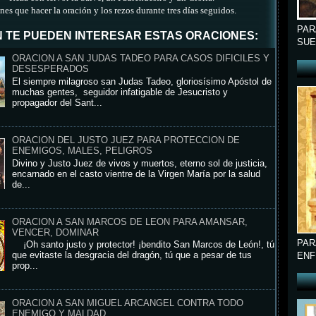
nes que hacer la oración y los rezos durante tres días seguidos.
PAR
 TE PUEDEN INTERESAR ESTAS ORACIONES:
SUE
ORACION A SAN JUDAS TADEO PARA CASOS DIFICILES Y
DESESPERADOS
El siempre milagroso san Judas Tadeo, gloriosísimo Apóstol de
muchas gentes, seguidor infatigable de Jesucristo y
propagador del Sant...
ORACION DEL JUSTO JUEZ PARA PROTECCION DE
ENEMIGOS, MALES, PELIGROS
Divino y Justo Juez de vivos y muertos, eterno sol de justicia,
encarnado en el casto vientre de la Virgen María por la salud
de...
ORACION A SAN MARCOS DE LEON PARA AMANSAR,
VENCER, DOMINAR
PAR
¡Oh santo justo y protector! ¡bendito San Marcos de León!, tú
que evitaste la desgracia del dragón, tú que a pesar de tus
ENF
prop...
ORACION A SAN MIGUEL ARCANGEL CONTRA TODO
ENEMIGO Y MALDAD