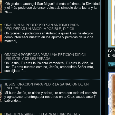
¡Oh glorioso arcángel San Miguel! el más próximo a la Divinidad
y el más poderoso defensor celestial, símbolo de la lucha y la
vic...
ORACION AL PODEROSO SAN ANTONIO PARA
RECUPERAR UN AMOR IMPOSIBLE, DIFICIL
Oh glorioso y poderoso san Antonio a quien Dios ha elegido
como intercesor nuestro en los apuros y pérdidas de la vida
material, ...
PAR
ORACION PODEROSA PARA UNA PETICION DIFICIL,
DIN
URGENTE Y DESESPERADA
Oh Jesús, Tú eres la Palabra verdadera, Tú eres la Vida, la
VIR
Luz, Tú eres nuestro camino, Jesús, amadísimo Señor mío,
que dijiste: "...
JESUS, ORACION PARA PEDIR LA SANACION DE UN
ENFERMO
Mi buen Jesús, te alabo y adoro, te amo con todo mi corazón
y agradezco tu entrega por nosotros en la Cruz, acudo ante Ti
sabiendo...
ORACION A SAN ALEJO PARA ALEJAR MAGIAS,