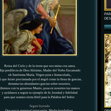
PAR
DES
Reina del Cielo y de la tierra que nos miras con amor,
Hija predilecta de Dios Altísimo,
Madre del Verbo Encarnado
oh Santísima María, Virgen pura e Inmaculada,,
ú que fuiste proclamada por el ángel como la llena de gracias,
derrama tus abundantes gracias sobre nosotros,
úbrenos con tu generoso Manto, posa en nosotros tus manos
y ayúdanos a seguir tu ejemplo de fe, bondad y fidelidad
para que seamos tierra fértil para la Palabra del Señor.
Seguir leyendo
Que por tu maternal intercesión, Madre bondadosa,
ORA