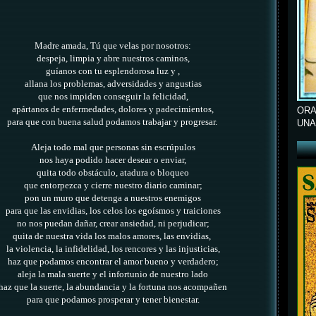
Madre amada, Tú que velas por nosotros:
despeja, limpia y abre nuestros caminos,
guíanos con tu esplendorosa luz y ,
allana los problemas, adversidades y angustias
que nos impiden conseguir la felicidad,
apártanos de enfermedades, dolores y padecimientos,
ORA
para que con buena salud podamos trabajar y progresar.
UNA
Aleja todo mal que personas sin escrúpulos
nos haya podido hacer desear o enviar,
quita todo obstáculo, atadura o bloqueo
que entorpezca y cierre nuestro diario caminar;
pon un muro que detenga a nuestros enemigos
para que las envidias, los celos los egoísmos y traiciones
no nos puedan dañar, crear ansiedad, ni perjudicar;
quita de nuestra vida los malos amores, las envidias,
la violencia, la infidelidad, los rencores y las injusticias,
haz que podamos encontrar el amor bueno y verdadero;
aleja la mala suerte y el infortunio de nuestro lado
haz que la suerte, la abundancia y la fortuna nos acompañen
para que podamos prosperar y tener bienestar.