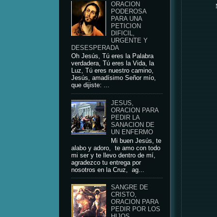
ORACION
PODEROSA
PARA UNA
PETICION
DIFICIL,
URGENTE Y
DESESPERADA
Oh Jesús, Tú eres la Palabra
verdadera, Tú eres la Vida, la
Luz, Tú eres nuestro camino,
Jesús, amadísimo Señor mío,
que dijiste: ...
JESUS,
ORACION PARA
PEDIR LA
SANACION DE
UN ENFERMO
Mi buen Jesús, te
alabo y adoro, te amo con todo
mi ser y te llevo dentro de mí,
agradezco tu entrega por
nosotros en la Cruz, ag...
SANGRE DE
CRISTO,
ORACION PARA
PEDIR POR LOS
HIJOS