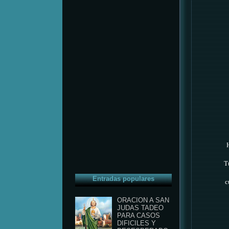
T
Entradas populares
c
ORACION A SAN
JUDAS TADEO
PARA CASOS
DIFICILES Y