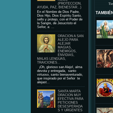
(PROTECCION,
Tie
AYUDA, PAZ, BIENESTAR...)
En el Nombre de Dios Padre,
TAMBIÉN
Dios Hijo, Dios Espíritu Santo,
sello y protejo, con el Poder de
la Sangre, de Jesucristo el
Señor, a: ...
ORACION A SAN
ALEJO PARA
ALEJAR
MAGIAS,
ENEMIGOS,
ENVIDIAS,
MALAS LENGUAS,
TRAICIONES...
¡Oh, glorioso san Alejo!, alma
devota y entregada, santo
virtuoso, santo bienaventurado,
que inspirado por el Señor te
alejast...
SANTA MARTA
ORACION MUY
EFECTIVA PARA
PETICIONES
DESESPERADA
S Y URGENTES