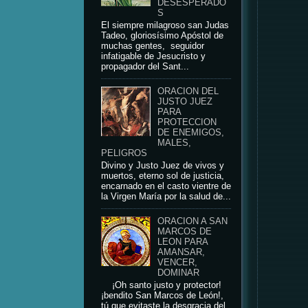
DESESPERADO
S
El siempre milagroso san Judas
Tadeo, gloriosísimo Apóstol de
muchas gentes, seguidor
infatigable de Jesucristo y
propagador del Sant...
ORACION DEL
JUSTO JUEZ
PARA
PROTECCION
DE ENEMIGOS,
MALES,
PELIGROS
Divino y Justo Juez de vivos y
muertos, eterno sol de justicia,
encarnado en el casto vientre de
la Virgen María por la salud de...
ORACION A SAN
MARCOS DE
LEON PARA
AMANSAR,
VENCER,
DOMINAR
¡Oh santo justo y protector!
¡bendito San Marcos de León!,
tú que evitaste la desgracia del