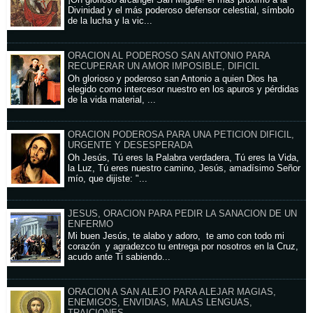
¡Oh glorioso arcángel San Miguel! el más próximo a la
Divinidad y el más poderoso defensor celestial, símbolo
de la lucha y la vic...
ORACION AL PODEROSO SAN ANTONIO PARA
RECUPERAR UN AMOR IMPOSIBLE, DIFICIL
Oh glorioso y poderoso san Antonio a quien Dios ha
elegido como intercesor nuestro en los apuros y pérdidas
de la vida material, ...
ORACION PODEROSA PARA UNA PETICION DIFICIL,
URGENTE Y DESESPERADA
Oh Jesús, Tú eres la Palabra verdadera, Tú eres la Vida,
la Luz, Tú eres nuestro camino, Jesús, amadísimo Señor
mío, que dijiste: "...
JESUS, ORACION PARA PEDIR LA SANACION DE UN
ENFERMO
Mi buen Jesús, te alabo y adoro, te amo con todo mi
corazón y agradezco tu entrega por nosotros en la Cruz,
acudo ante Ti sabiendo...
ORACION A SAN ALEJO PARA ALEJAR MAGIAS,
ENEMIGOS, ENVIDIAS, MALAS LENGUAS,