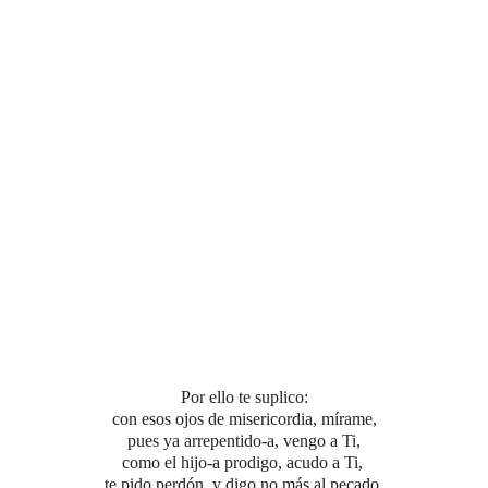
Por ello te suplico:
con esos ojos de misericordia,
mírame,
pues ya arrepentido-a, vengo a Ti,
como el hijo-a prodigo, acudo a Ti,
te pido perdón, y digo no más al pecado.