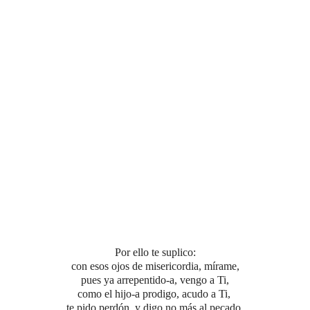
Por ello te suplico:
con esos ojos de misericordia,
mírame,
pues ya arrepentido-a, vengo a Ti,
como el hijo-a prodigo, acudo a Ti,
te pido perdón, y digo no más al pecado.