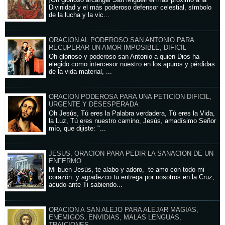
¡Oh glorioso arcángel San Miguel! el más próximo a la
Divinidad y el más poderoso defensor celestial, símbolo
de la lucha y la vic...
ORACION AL PODEROSO SAN ANTONIO PARA
RECUPERAR UN AMOR IMPOSIBLE, DIFICIL
Oh glorioso y poderoso san Antonio a quien Dios ha
elegido como intercesor nuestro en los apuros y pérdidas
de la vida material, ...
ORACION PODEROSA PARA UNA PETICION DIFICIL,
URGENTE Y DESESPERADA
Oh Jesús, Tú eres la Palabra verdadera, Tú eres la Vida,
la Luz, Tú eres nuestro camino, Jesús, amadísimo Señor
mío, que dijiste: "...
JESUS, ORACION PARA PEDIR LA SANACION DE UN
ENFERMO
Mi buen Jesús, te alabo y adoro, te amo con todo mi
corazón y agradezco tu entrega por nosotros en la Cruz,
acudo ante Ti sabiendo...
ORACION A SAN ALEJO PARA ALEJAR MAGIAS,
ENEMIGOS, ENVIDIAS, MALAS LENGUAS,