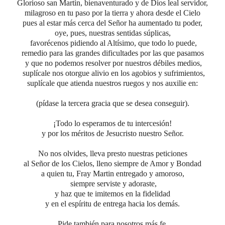
Glorioso san Martín, bienaventurado y de Dios leal servidor,
milagroso en tu paso por la tierra y ahora desde el Cielo
pues al estar más cerca del Señor ha aumentado tu poder,
oye, pues,
nuestras sentidas súplicas,
favorécenos
pidiendo al Altísimo, que todo lo puede,
remedio para
las
grandes dificultades por las que pasamos
y que no podemos resolver por nuestros débiles medios,
suplícale nos otorgue alivio en los agobios y sufrimientos,
suplícale que atienda nuestros ruegos y nos auxilie en:
(pídase la tercera gracia que se desea conseguir).
¡Todo lo esperamos de tu intercesión!
y por los méritos de Jesucristo nuestro Señor.
No nos olvides, lleva presto nuestras peticiones
al Señor de los Cielos, lleno siempre de Amor y Bondad
a quien tu, Fray Martin entregado y amoroso,
siempre serviste y adoraste,
y haz que te imitemos en la fidelidad
y en el espíritu de entrega hacia los demás.
Pide también para nosotros más fe,