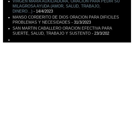
VIRGEN MARÍA AUXILIADORA, ORACIÓN PARA PEDIR SU
MILAGROSA AYUDA (AMOR, SALUD, TRABAJO,
DINERO...)
- 14/4/2023
MANSO CORDERITO DE DIOS ORACION PARA DIFICILES
PROBLEMAS Y NECESIDADES
- 31/3/2023
SAN MARTIN CABALLERO ORACION EFECTIVA PARA
SUERTE, SALUD, TRABAJO Y SUSTENTO
- 23/3/202