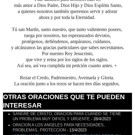
más amor a Dios
Padre, Dios Hijo y Dios Espíritu Santo,
a quienes nosotros también queremos servir y adorar
ahora y por toda la Eternidad.
Tú san Martín, santo nuestro, que tanto valimiento posees,
ruega por nosotros, tus esperanzados devotos,
protégenos, defiéndenos, ampáranos, cuídanos,
y alcánzanos las gracias particulares que sabes necesitamos.
Por nuestro Rey Jesucristo,
que vive y reina por los siglos de los siglos.
Así sea, así vea cumplida mi petición cuanto antes. +
Rezar el Credo, Padrenuestro, Avemaría y Gloria.
La oración junto a los rezos se hacen tres días seguidos.
OTRAS ORACIONES QUE TE PUEDEN
INTERESAR
SANGRE DE CRISTO, ORACION PARA CUANDO SE TIENE
UN PROBLEMA MUY DIFICIL Y URGENTE
- 28/4/2023
ORACION A LOS ANGELES PARA NECESIDADES,
PROBLEMAS, PROTECCION
- 13/4/2023