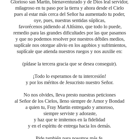
Glorioso san Martín, bienaventurado y de Dios leal servidor,
milagroso en tu paso por la tierra y ahora desde el Cielo
pues al estar más cerca del Señor ha aumentado tu poder,
oye, pues,
nuestras sentidas súplicas,
favorécenos
pidiendo al Altísimo, que todo lo puede,
remedio para
las
grandes dificultades por las que pasamos
y que no podemos resolver por nuestros débiles medios,
suplícale nos otorgue alivio en los agobios y sufrimientos,
suplícale que atienda nuestros ruegos y nos auxilie en:
(pídase la tercera gracia que se desea conseguir).
¡Todo lo esperamos de tu intercesión!
y por los méritos de Jesucristo nuestro Señor.
No nos olvides, lleva presto nuestras peticiones
al Señor de los Cielos, lleno siempre de Amor y Bondad
a quien tu, Fray Martin entregado y amoroso,
siempre serviste y adoraste,
y haz que te imitemos en la fidelidad
y en el espíritu de entrega hacia los demás.
Pide también para nosotros más fe,