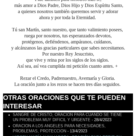
más amor a Dios
Padre, Dios Hijo y Dios Espíritu Santo,
a quienes nosotros también queremos servir y adorar
ahora y por toda la Eternidad.
Tú san Martín, santo nuestro, que tanto valimiento posees,
ruega por nosotros, tus esperanzados devotos,
protégenos, defiéndenos, ampáranos, cuídanos,
y alcánzanos las gracias particulares que sabes necesitamos.
Por nuestro Rey Jesucristo,
que vive y reina por los siglos de los siglos.
Así sea, así vea cumplida mi petición cuanto antes. +
Rezar el Credo, Padrenuestro, Avemaría y Gloria.
La oración junto a los rezos se hacen tres días seguidos.
OTRAS ORACIONES QUE TE PUEDEN
INTERESAR
SANGRE DE CRISTO, ORACION PARA CUANDO SE TIENE
UN PROBLEMA MUY DIFICIL Y URGENTE
- 28/4/2023
ORACION A LOS ANGELES PARA NECESIDADES,
PROBLEMAS, PROTECCION
- 13/4/2023