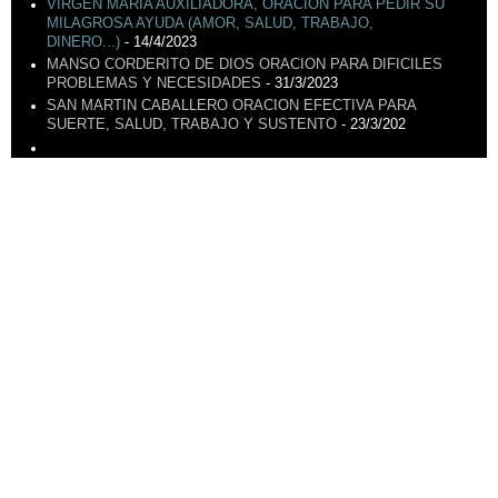
VIRGEN MARÍA AUXILIADORA, ORACIÓN PARA PEDIR SU
MILAGROSA AYUDA (AMOR, SALUD, TRABAJO,
DINERO...)
- 14/4/2023
MANSO CORDERITO DE DIOS ORACION PARA DIFICILES
PROBLEMAS Y NECESIDADES
- 31/3/2023
SAN MARTIN CABALLERO ORACION EFECTIVA PARA
SUERTE, SALUD, TRABAJO Y SUSTENTO
- 23/3/202