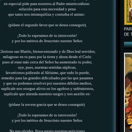
en especial pide para nosotros al Padre misericordioso
solución
para
esta necesidad y pena
que tanto nos intranquiliza y conturba el animo
:
(pídase el segundo favor que se desea conseguir).
PAR
DE 
¡Todo lo esperamos de tu intercesión!
y por los méritos de Jesucristo nuestro Señor.
Glorioso san Martín, bienaventurado y de Dios leal servidor,
milagroso en tu paso por la tierra y ahora desde el Cielo
pues al estar más cerca del Señor ha aumentado tu poder,
oye, pues,
nuestras sentidas súplicas,
favorécenos
pidiendo al Altísimo, que todo lo puede,
remedio para
las
grandes dificultades por las que pasamos
y que no podemos resolver por nuestros débiles medios,
suplícale nos otorgue alivio en los agobios y sufrimientos,
suplícale que atienda nuestros ruegos y nos auxilie en:
(pídase la tercera gracia que se desea conseguir).
¡Todo lo esperamos de tu intercesión!
y por los méritos de Jesucristo nuestro Señor.
No nos olvides, lleva presto nuestras peticiones