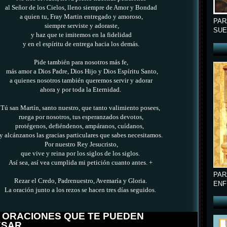
al Señor de los Cielos, lleno siempre de Amor y Bondad
a quien tu, Fray Martin entregado y amoroso,
PAR
siempre serviste y adoraste,
SUE
y haz que te imitemos en la fidelidad
y en el espíritu de entrega hacia los demás.
Pide también para nosotros más fe,
más amor a Dios
Padre, Dios Hijo y Dios Espíritu Santo,
a quienes nosotros también queremos servir y adorar
ahora y por toda la Eternidad.
Tú san Martín, santo nuestro, que tanto valimiento posees,
ruega por nosotros, tus esperanzados devotos,
protégenos, defiéndenos, ampáranos, cuídanos,
y alcánzanos las gracias particulares que sabes necesitamos.
Por nuestro Rey Jesucristo,
que vive y reina por los siglos de los siglos.
Así sea, así vea cumplida mi petición cuanto antes. +
PAR
Rezar el Credo, Padrenuestro, Avemaría y Gloria.
ENF
La oración junto a los rezos se hacen tres días seguidos.
 ORACIONES QUE TE PUEDEN
ESAR