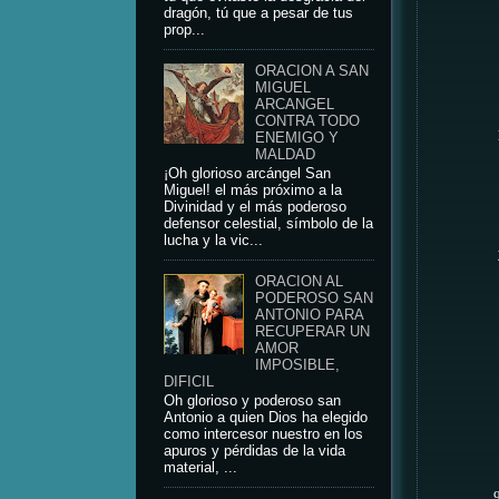
dragón, tú que a pesar de tus
prop...
ORACION A SAN
MIGUEL
ARCANGEL
CONTRA TODO
ENEMIGO Y
MALDAD
¡Oh glorioso arcángel San
Miguel! el más próximo a la
Divinidad y el más poderoso
defensor celestial, símbolo de la
lucha y la vic...
ORACION AL
PODEROSO SAN
ANTONIO PARA
RECUPERAR UN
AMOR
IMPOSIBLE,
DIFICIL
Oh glorioso y poderoso san
Antonio a quien Dios ha elegido
como intercesor nuestro en los
apuros y pérdidas de la vida
material, ...