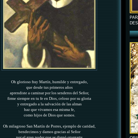
PAR
DES
Oh glorioso fray Martín, humilde y entregado,
que desde tus primeros años
aprendiste a caminar por los senderos del Señor,
firme siempre en tu fe en Dios,
celoso por su gloria
y entregado a la salvación de las almas
haz que vivamos esa misma fe,
como hijos de Dios que somos.
Oh milagroso San Martín de Porres, ejemplo de caridad,
bendecimos y damos gracias al Señor
por el gran poder que se dignó otorgarte
ORA