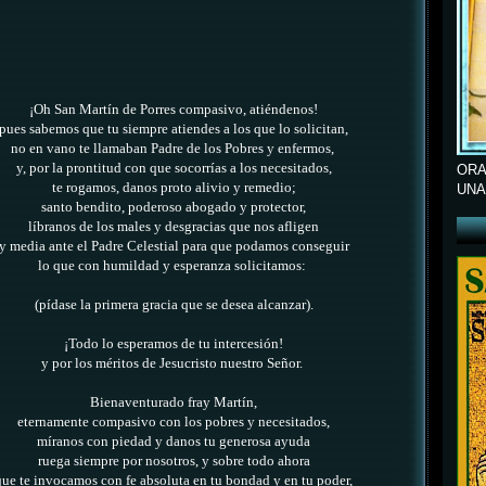
¡Oh San Martín de Porres compasivo, atiéndenos!
pues sabemos que tu siempre atiendes a los que lo solicitan,
no en vano te llamaban Padre de los Pobres y enfermos,
y, por la prontitud con que socorrías a los necesitados,
ORA
te rogamos, danos proto alivio y remedio;
UNA
santo bendito, poderoso abogado y protector,
líbranos de los males y desgracias que nos afligen
y media ante el Padre Celestial para que podamos conseguir
lo que con humildad y esperanza solicitamos:
(pídase la primera gracia que se desea alcanzar).
¡Todo lo esperamos de tu intercesión!
y por los méritos de Jesucristo nuestro Señor.
Bienaventurado fray Martín,
eternamente compasivo con los pobres y necesitados,
míranos con piedad y danos tu generosa ayuda
ruega siempre por nosotros, y sobre todo ahora
que te invocamos con fe absoluta en tu bondad y en tu poder,