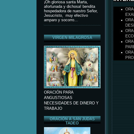
¡Oh gloriosa santa Marta,
afortunada y dichosa! bendita
ORA
hospedadora de nuestro Señor,
EXA
Jesucristo, muy efectivo
ORA
amparo y socorro...
DES
ORA
ECO
VIRGEN MILAGROSA
ORA
PAR
ORA
PRO
ORACIÓN PARA
ANGUSTIOSAS
NECESIDADES DE DINERO Y
TRABAJO
ORACIÓN A SAN JUDAS
TADEO