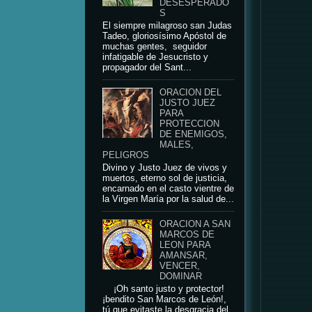
DESESPERADO
S
El siempre milagroso san Judas
Tadeo, gloriosísimo Apóstol de
muchas gentes, seguidor
infatigable de Jesucristo y
propagador del Sant...
ORACION DEL
JUSTO JUEZ
PARA
PROTECCION
DE ENEMIGOS,
MALES,
PELIGROS
Divino y Justo Juez de vivos y
muertos, eterno sol de justicia,
encarnado en el casto vientre de
la Virgen María por la salud de...
ORACION A SAN
MARCOS DE
LEON PARA
AMANSAR,
VENCER,
DOMINAR
¡Oh santo justo y protector!
¡bendito San Marcos de León!,
tú que evitaste la desgracia del