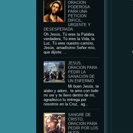
ORACION
PODEROSA
PARA UNA
PETICION
DIFICIL,
URGENTE Y
DESESPERADA
Oh Jesús, Tú eres la Palabra
verdadera, Tú eres la Vida, la
Luz, Tú eres nuestro camino,
Jesús, amadísimo Señor mío,
que dijiste: ...
JESUS,
ORACION PARA
PEDIR LA
SANACION DE
UN ENFERMO
Mi buen Jesús, te
alabo y adoro, te amo con todo
mi ser y te llevo dentro de mí,
agradezco tu entrega por
nosotros en la Cruz, ag...
SANGRE DE
CRISTO,
ORACION PARA
PEDIR POR LOS
HIJOS