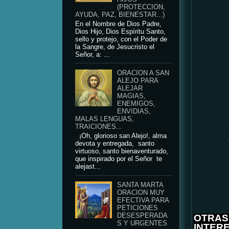
(PROTECCION,
AYUDA, PAZ, BIENESTAR...)
En el Nombre de Dios Padre,
Dios Hijo, Dios Espíritu Santo,
sello y protejo, con el Poder de
la Sangre, de Jesucristo el
Señor, a: ...
ORACION A SAN
ALEJO PARA
ALEJAR
MAGIAS,
ENEMIGOS,
ENVIDIAS,
MALAS LENGUAS,
TRAICIONES...
¡Oh, glorioso san Alejo!, alma
devota y entregada, santo
virtuoso, santo bienaventurado,
que inspirado por el Señor te
alejast...
SANTA MARTA
ORACION MUY
EFECTIVA PARA
PETICIONES
DESESPERADA
OTRAS
S Y URGENTES
INTER