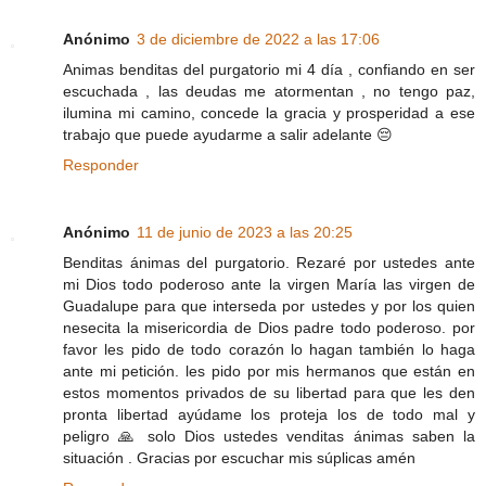
Anónimo
3 de diciembre de 2022 a las 17:06
Animas benditas del purgatorio mi 4 día , confiando en ser
escuchada , las deudas me atormentan , no tengo paz,
ilumina mi camino, concede la gracia y prosperidad a ese
trabajo que puede ayudarme a salir adelante 😔
Responder
Anónimo
11 de junio de 2023 a las 20:25
Benditas ánimas del purgatorio. Rezaré por ustedes ante
mi Dios todo poderoso ante la virgen María las virgen de
Guadalupe para que interseda por ustedes y por los quien
nesecita la misericordia de Dios padre todo poderoso. por
favor les pido de todo corazón lo hagan también lo haga
ante mi petición. les pido por mis hermanos que están en
estos momentos privados de su libertad para que les den
pronta libertad ayúdame los proteja los de todo mal y
peligro 🙏 solo Dios ustedes venditas ánimas saben la
situación . Gracias por escuchar mis súplicas amén