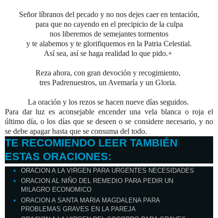
Señor líbranos del pecado y no nos dejes caer en tentación,
para que no cayendo en el precipicio de la culpa
nos liberemos de semejantes tormentos
y te alabemos y te glorifiquemos en la Patria Celestial.
Así sea, así se haga realidad lo que pido.+
Reza ahora, con gran devoción y recogimiento,
tres Padrenuestros, un Avemaría y un Gloria.
La oración y los rezos se hacen nueve días seguidos.
Para dar luz es aconsejable encender una vela blanca o roja el
último día,
o los días que se deseen o se considere necesario,
y no
se debe apagar hasta que se consuma del todo.
TE RECOMIENDO LEER TAMBIÉN
ESTAS ORACIONES:
ORACION A LA VIRGEN PARA URGENTES NECESIDADES
ORACION AL NIÑO DEL REMEDIO PARA PEDIR UN
MILAGRO ECONOMICO
ORACION A SANTA MARIA MAGDALENA PARA
PROBLEMAS GRAVES EN LA PAREJA