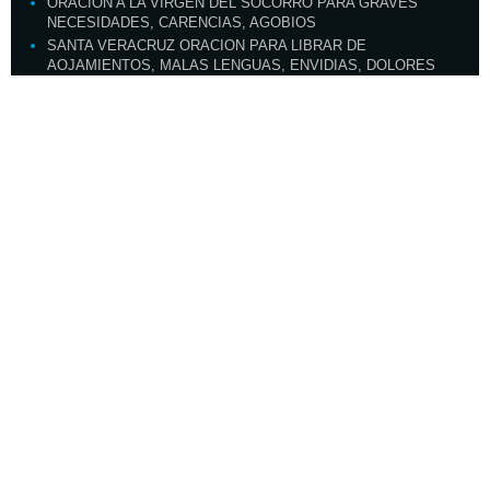
ORACION A LA VIRGEN DEL SOCORRO PARA GRAVES
NECESIDADES, CARENCIAS, AGOBIOS
SANTA VERACRUZ ORACION PARA LIBRAR DE
AOJAMIENTOS, MALAS LENGUAS, ENVIDIAS, DOLORES