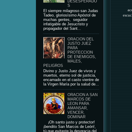
DESESPERADO
S
ac
El siempre milagroso san Judas
Tadeo, gloriosísimo Apóstol de
escuc
muchas gentes, seguidor
infatigable de Jesucristo y
propagador del Sant...
ORACION DEL
JUSTO JUEZ
PARA
PROTECCION
DE ENEMIGOS,
MALES,
PELIGROS
Divino y Justo Juez de vivos y
muertos, eterno sol de justicia,
encarnado en el casto vientre de
la Virgen María por la salud de...
ORACION A SAN
MARCOS DE
LEON PARA
AMANSAR,
VENCER,
DOMINAR
¡Oh santo justo y protector!
¡bendito San Marcos de León!,
tú que evitaste la desgracia del