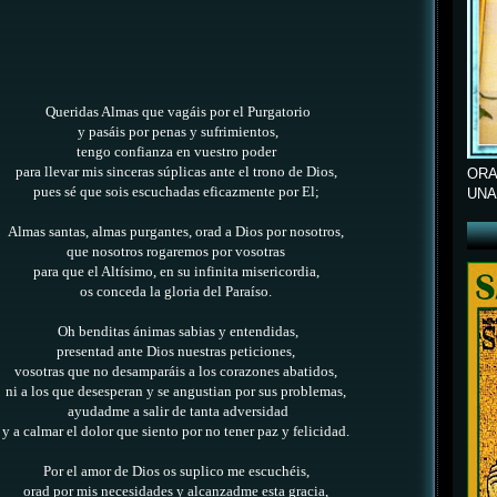
Queridas Almas que vagáis por el Purgatorio
y pasáis por penas y sufrimientos,
tengo confianza en vuestro poder
para llevar mis sinceras súplicas ante el trono de Dios,
ORA
pues sé que sois escuchadas eficazmente por El;
UNA
Almas santas, almas purgantes, orad a Dios por nosotros,
que nosotros rogaremos por vosotras
para que el Altísimo, en su infinita misericordia,
os conceda la gloria del Paraíso.
Oh benditas ánimas sabias y entendidas,
presentad ante Dios nuestras peticiones,
vosotras que no desamparáis a los corazones abatidos,
ni a los que desesperan y se angustian por sus problemas,
ayudadme a salir de tanta adversidad
y a calmar el dolor que siento por no tener paz y felicidad.
Por el amor de Dios os suplico me escuchéis,
orad por mis necesidades y alcanzadme esta gracia,