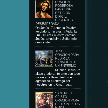
ORACION
PODEROSA
PARA UNA
PETICION
DIFICIL,
URGENTE Y
DESESPERADA
Oh Jesús, Tú eres la Palabra
verdadera, Tú eres la Vida, la
Luz, Tú eres nuestro camino,
Jesús, amadísimo Señor mío,
que dijiste: ...
JESUS,
ORACION PARA
PEDIR LA
SANACION DE
UN ENFERMO
Mi buen Jesús, te
alabo y adoro, te amo con todo
mi ser y te llevo dentro de mí,
agradezco tu entrega por
nosotros en la Cruz, ag...
SANGRE DE
CRISTO,
ORACION PARA
PEDIR POR LOS
HIJOS