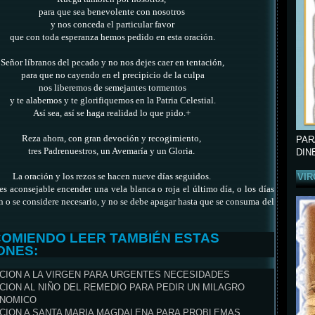
para que sea benevolente con nosotros
y nos conceda el particular favor
que con toda esperanza hemos pedido en esta oración.
Señor líbranos del pecado y no nos dejes caer en tentación,
para que no cayendo en el precipicio de la culpa
nos liberemos de semejantes tormentos
y te alabemos y te glorifiquemos en la Patria Celestial.
Así sea, así se haga realidad lo que pido.+
Reza ahora, con gran devoción y recogimiento,
PAR
tres Padrenuestros, un Avemaría y un Gloria.
DIN
La oración y los rezos se hacen nueve días seguidos.
VIR
 es aconsejable encender una vela blanca o roja el último día,
o los días
n o se considere necesario,
y no se debe apagar hasta que se consuma del
COMIENDO LEER TAMBIÉN ESTAS
ONES:
CION A LA VIRGEN PARA URGENTES NECESIDADES
CION AL NIÑO DEL REMEDIO PARA PEDIR UN MILAGRO
NOMICO
CION A SANTA MARIA MAGDALENA PARA PROBLEMAS