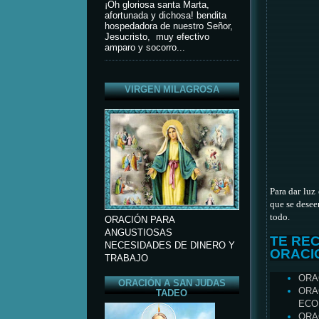
¡Oh gloriosa santa Marta,
afortunada y dichosa! bendita
hospedadora de nuestro Señor,
Jesucristo, muy efectivo
amparo y socorro...
VIRGEN MILAGROSA
Para dar luz
que se desee
todo.
ORACIÓN PARA
ANGUSTIOSAS
TE RE
NECESIDADES DE DINERO Y
ORACI
TRABAJO
ORA
ORACIÓN A SAN JUDAS
ORA
TADEO
ECO
ORA