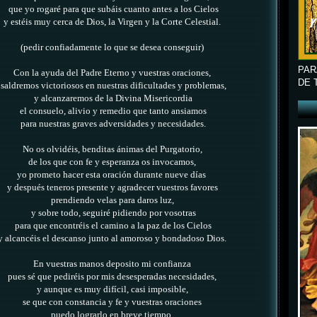
que yo rogaré para que subáis cuanto antes a los Cielos
y estéis muy cerca de Dios, la Virgen y la Corte Celestial.
(pedir confiadamente lo que se desea conseguir)
PAR
Con la ayuda del Padre Eterno y vuestras oraciones,
DE 
saldremos victoriosos en nuestras dificultades y problemas,
y alcanzaremos de la Divina Misericordia
el consuelo, alivio y remedio que tanto ansiamos
para nuestras graves adversidades y necesidades.
No os olvidéis, benditas ánimas del Purgatorio,
de los que con fe y esperanza os invocamos,
yo prometo hacer esta oración durante nueve días
y después teneros presente y agradecer vuestros favores
prendiendo velas para daros luz,
y sobre todo, seguiré pidiendo por vosotras
para que encontréis el camino a la paz de los Cielos
y alcancéis el descanso junto al amoroso y bondadoso Dios.
En vuestras manos deposito mi confianza
pues sé que pediréis por mis desesperadas necesidades,
y aunque es muy difícil, casi imposible,
se que con constancia y fe y vuestras oraciones
puedo lograrlo en breve tiempo.