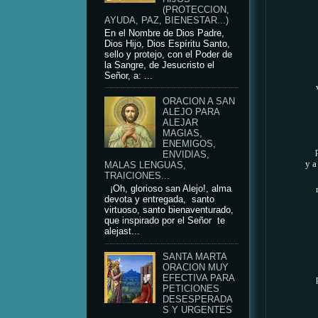
(PROTECCION,
AYUDA, PAZ, BIENESTAR...)
En el Nombre de Dios Padre,
Dios Hijo, Dios Espíritu Santo,
sello y protejo, con el Poder de
la Sangre, de Jesucristo el
Señor, a: ...
ORACION A SAN
ALEJO PARA
ALEJAR
MAGIAS,
ENEMIGOS,
ENVIDIAS,
y a
MALAS LENGUAS,
TRAICIONES...
¡Oh, glorioso san Alejo!, alma
devota y entregada, santo
virtuoso, santo bienaventurado,
que inspirado por el Señor te
alejast...
SANTA MARTA
ORACION MUY
EFECTIVA PARA
PETICIONES
DESESPERADA
S Y URGENTES