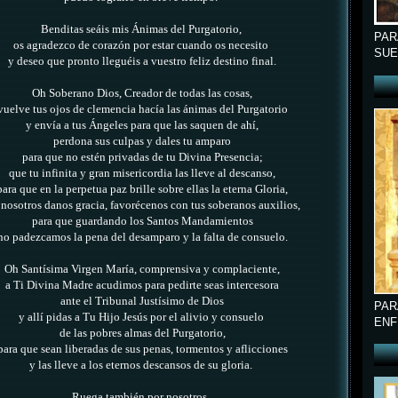
Benditas seáis mis Ánimas del Purgatorio,
PAR
os agradezco de corazón por estar cuando os necesito
SUE
y deseo que pronto lleguéis a vuestro feliz destino final.
Oh Soberano Dios, Creador de todas las cosas,
vuelve tus ojos de clemencia hacía las ánimas del Purgatorio
y envía a tus Ángeles para que las saquen de ahí,
perdona sus culpas y dales tu amparo
para que no estén privadas de tu Divina Presencia;
que tu infinita y gran misericordia las lleve al descanso,
para que en la perpetua paz brille sobre ellas la eterna Gloria,
 nosotros danos gracia, favorécenos con tus soberanos auxilios,
para que guardando los Santos Mandamientos
no padezcamos la pena del desamparo y la falta de consuelo.
Oh Santísima Virgen María, comprensiva y complaciente,
a Ti Divina Madre acudimos para pedirte seas intercesora
ante el Tribunal Justísimo de Dios
PAR
y allí pidas a Tu Hijo Jesús por el alivio y consuelo
ENF
de las pobres almas del Purgatorio,
para que sean liberadas de sus penas, tormentos y aflicciones
y las lleve a los eternos descansos de su gloria.
Ruega también por nosotros,