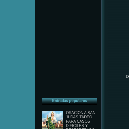
D
Entradas populares
ORACION A SAN
JUDAS TADEO
PARA CASOS
DIFICILES Y