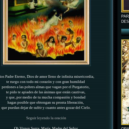
PAR
DES
ios Padre Eterno, Dios de amor lleno de infinita misericordia,
te ruego con todo mi corazón y con gran humildad
perdones a las pobres almas que vagan por el Purgatorio,
te pido te apiades de las ánimas que están cautivas,
y que, por medio de tu mucha compasión y bondad
hagas posible que obtengan su pronta liberación,
que puedan dejar de sufrir y cuanto antes gozar del Cielo.
Seguir leyendo la oración
Oh Virgen Santa, María, Madre del Señor,
ORA