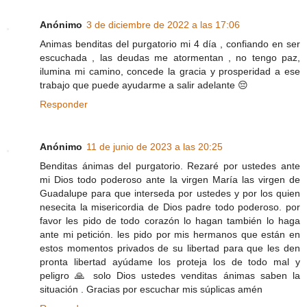
Anónimo
3 de diciembre de 2022 a las 17:06
Animas benditas del purgatorio mi 4 día , confiando en ser
escuchada , las deudas me atormentan , no tengo paz,
ilumina mi camino, concede la gracia y prosperidad a ese
trabajo que puede ayudarme a salir adelante 😔
Responder
Anónimo
11 de junio de 2023 a las 20:25
Benditas ánimas del purgatorio. Rezaré por ustedes ante
mi Dios todo poderoso ante la virgen María las virgen de
Guadalupe para que interseda por ustedes y por los quien
nesecita la misericordia de Dios padre todo poderoso. por
favor les pido de todo corazón lo hagan también lo haga
ante mi petición. les pido por mis hermanos que están en
estos momentos privados de su libertad para que les den
pronta libertad ayúdame los proteja los de todo mal y
peligro 🙏 solo Dios ustedes venditas ánimas saben la
situación . Gracias por escuchar mis súplicas amén