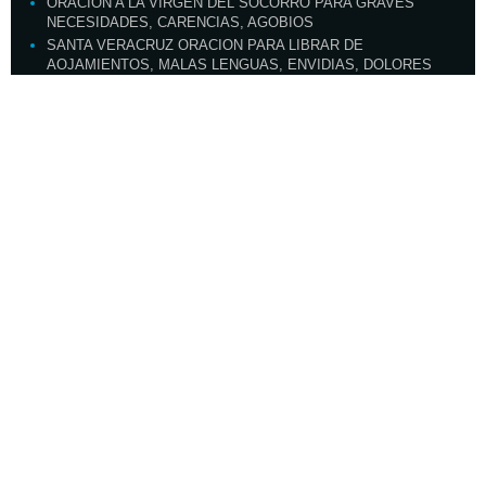
ORACION A LA VIRGEN DEL SOCORRO PARA GRAVES
NECESIDADES, CARENCIAS, AGOBIOS
SANTA VERACRUZ ORACION PARA LIBRAR DE
AOJAMIENTOS, MALAS LENGUAS, ENVIDIAS, DOLORES