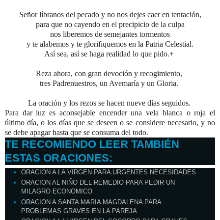
Señor líbranos del pecado y no nos dejes caer en tentación,
para que no cayendo en el precipicio de la culpa
nos liberemos de semejantes tormentos
y te alabemos y te glorifiquemos en la Patria Celestial.
Así sea, así se haga realidad lo que pido.+
Reza ahora, con gran devoción y recogimiento,
tres Padrenuestros, un Avemaría y un Gloria.
La oración y los rezos se hacen nueve días seguidos.
Para dar luz es aconsejable encender una vela blanca o roja el
último día,
o los días que se deseen o se considere necesario,
y no
se debe apagar hasta que se consuma del todo.
TE RECOMIENDO LEER TAMBIÉN
ESTAS ORACIONES:
ORACION A LA VIRGEN PARA URGENTES NECESIDADES
ORACION AL NIÑO DEL REMEDIO PARA PEDIR UN
MILAGRO ECONOMICO
ORACION A SANTA MARIA MAGDALENA PARA
PROBLEMAS GRAVES EN LA PAREJA