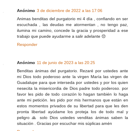
Anónimo
3 de diciembre de 2022 a las 17:06
Animas benditas del purgatorio mi 4 día , confiando en ser
escuchada , las deudas me atormentan , no tengo paz,
ilumina mi camino, concede la gracia y prosperidad a ese
trabajo que puede ayudarme a salir adelante 😔
Responder
Anónimo
11 de junio de 2023 a las 20:25
Benditas ánimas del purgatorio. Rezaré por ustedes ante
mi Dios todo poderoso ante la virgen María las virgen de
Guadalupe para que interseda por ustedes y por los quien
nesecita la misericordia de Dios padre todo poderoso. por
favor les pido de todo corazón lo hagan también lo haga
ante mi petición. les pido por mis hermanos que están en
estos momentos privados de su libertad para que les den
pronta libertad ayúdame los proteja los de todo mal y
peligro 🙏 solo Dios ustedes venditas ánimas saben la
situación . Gracias por escuchar mis súplicas amén