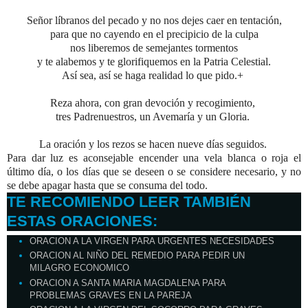
Señor líbranos del pecado y no nos dejes caer en tentación,
para que no cayendo en el precipicio de la culpa
nos liberemos de semejantes tormentos
y te alabemos y te glorifiquemos en la Patria Celestial.
Así sea, así se haga realidad lo que pido.+
Reza ahora, con gran devoción y recogimiento,
tres Padrenuestros, un Avemaría y un Gloria.
La oración y los rezos se hacen nueve días seguidos.
Para dar luz es aconsejable encender una vela blanca o roja el
último día,
o los días que se deseen o se considere necesario,
y no
se debe apagar hasta que se consuma del todo.
TE RECOMIENDO LEER TAMBIÉN
ESTAS ORACIONES:
ORACION A LA VIRGEN PARA URGENTES NECESIDADES
ORACION AL NIÑO DEL REMEDIO PARA PEDIR UN
MILAGRO ECONOMICO
ORACION A SANTA MARIA MAGDALENA PARA
PROBLEMAS GRAVES EN LA PAREJA