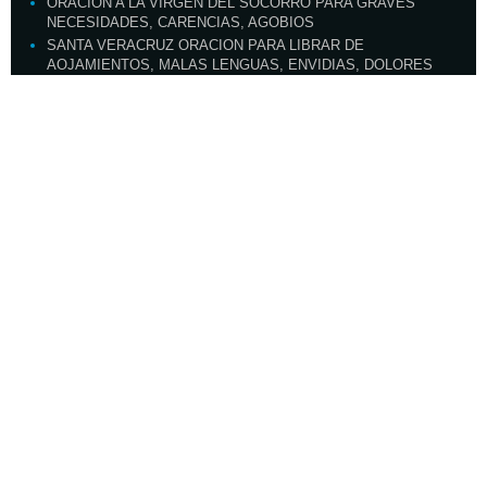
ORACION A LA VIRGEN DEL SOCORRO PARA GRAVES
NECESIDADES, CARENCIAS, AGOBIOS
SANTA VERACRUZ ORACION PARA LIBRAR DE
AOJAMIENTOS, MALAS LENGUAS, ENVIDIAS, DOLORES