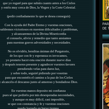
que yo rogaré para que subáis cuanto antes a los Cielos
y estéis muy cerca de Dios, la Virgen y la Corte Celestial.
(pedir confiadamente lo que se desea conseguir)
PAR
Con la ayuda del Padre Eterno y vuestras oraciones,
DE 
saldremos victoriosos en nuestras dificultades y problemas,
y alcanzaremos de la Divina Misericordia
el consuelo, alivio y remedio que tanto ansiamos
para nuestras graves adversidades y necesidades.
No os olvidéis, benditas ánimas del Purgatorio,
de los que con fe y esperanza os invocamos,
yo prometo hacer esta oración durante nueve días
y después teneros presente y agradecer vuestros favores
prendiendo velas para daros luz,
y sobre todo, seguiré pidiendo por vosotras
para que encontréis el camino a la paz de los Cielos
y alcancéis el descanso junto al amoroso y bondadoso Dios.
En vuestras manos deposito mi confianza
pues sé que pediréis por mis desesperadas necesidades,
y aunque es muy difícil, casi imposible,
se que con constancia y fe y vuestras oraciones
puedo lograrlo en breve tiempo.