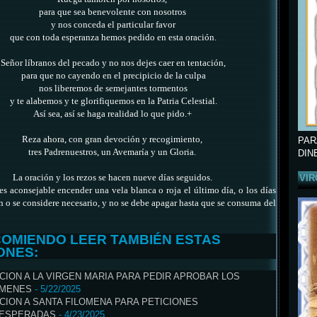
para que sea benevolente con nosotros
y nos conceda el particular favor
que con toda esperanza hemos pedido en esta oración.
Señor líbranos del pecado y no nos dejes caer en tentación,
para que no cayendo en el precipicio de la culpa
nos liberemos de semejantes tormentos
y te alabemos y te glorifiquemos en la Patria Celestial.
Así sea, así se haga realidad lo que pido.+
Reza ahora, con gran devoción y recogimiento,
PAR
tres Padrenuestros, un Avemaría y un Gloria.
DIN
La oración y los rezos se hacen nueve días seguidos.
VIR
 es aconsejable encender una vela blanca o roja el último día,
o los días
n o se considere necesario,
y no se debe apagar hasta que se consuma del
COMIENDO LEER TAMBIÉN ESTAS
ONES:
CION A LA VIRGEN MARIA PARA PEDIR APROBAR LOS
MENES
- 5/22/2025
CION A SANTA FILOMENA PARA PETICIONES
ESPERADAS
- 4/23/2025