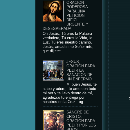
ORACION
PODEROSA
PARA UNA
PETICION
DIFICIL,
URGENTE Y
DESESPERADA
Oh Jesús, Tú eres la Palabra
verdadera, Tú eres la Vida, la
Luz, Tú eres nuestro camino,
Jesús, amadísimo Señor mío,
que dijiste: ...
JESUS,
ORACION PARA
PEDIR LA
SANACION DE
UN ENFERMO
Mi buen Jesús, te
alabo y adoro, te amo con todo
mi ser y te llevo dentro de mí,
agradezco tu entrega por
nosotros en la Cruz, ag...
SANGRE DE
CRISTO,
ORACION PARA
PEDIR POR LOS
HIJOS