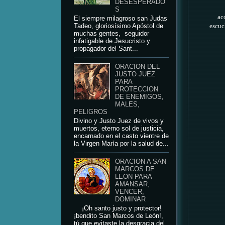
DESESPERADO
S
ac
El siempre milagroso san Judas
Tadeo, gloriosísimo Apóstol de
escuc
muchas gentes, seguidor
infatigable de Jesucristo y
propagador del Sant...
ORACION DEL
JUSTO JUEZ
PARA
PROTECCION
DE ENEMIGOS,
MALES,
PELIGROS
Divino y Justo Juez de vivos y
muertos, eterno sol de justicia,
encarnado en el casto vientre de
la Virgen María por la salud de...
ORACION A SAN
MARCOS DE
LEON PARA
AMANSAR,
VENCER,
DOMINAR
¡Oh santo justo y protector!
¡bendito San Marcos de León!,
tú que evitaste la desgracia del