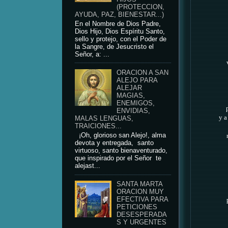
(PROTECCION,
AYUDA, PAZ, BIENESTAR...)
En el Nombre de Dios Padre,
Dios Hijo, Dios Espíritu Santo,
sello y protejo, con el Poder de
la Sangre, de Jesucristo el
Señor, a: ...
ORACION A SAN
ALEJO PARA
ALEJAR
MAGIAS,
ENEMIGOS,
ENVIDIAS,
y a
MALAS LENGUAS,
TRAICIONES...
¡Oh, glorioso san Alejo!, alma
devota y entregada, santo
virtuoso, santo bienaventurado,
que inspirado por el Señor te
alejast...
SANTA MARTA
ORACION MUY
EFECTIVA PARA
PETICIONES
DESESPERADA
S Y URGENTES