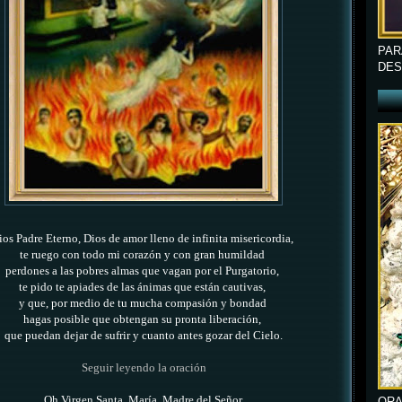
PAR
DES
ios Padre Eterno, Dios de amor lleno de infinita misericordia,
te ruego con todo mi corazón y con gran humildad
perdones a las pobres almas que vagan por el Purgatorio,
te pido te apiades de las ánimas que están cautivas,
y que, por medio de tu mucha compasión y bondad
hagas posible que obtengan su pronta liberación,
que puedan dejar de sufrir y cuanto antes gozar del Cielo.
Seguir leyendo la oración
Oh Virgen Santa, María, Madre del Señor,
ORA