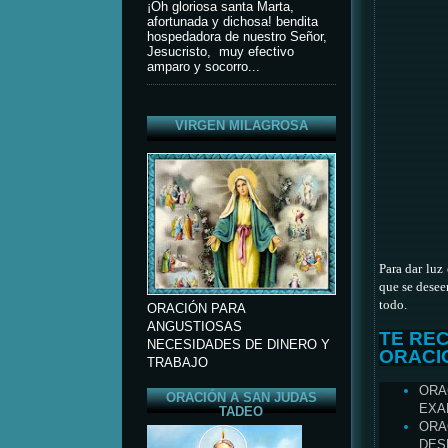
¡Oh gloriosa santa Marta,
afortunada y dichosa! bendita
hospedadora de nuestro Señor,
Jesucristo, muy efectivo
amparo y socorro...
VIRGEN MILAGROSA
Para dar luz
que se desee
todo.
ORACIÓN PARA
ANGUSTIOSAS
TE RE
NECESIDADES DE DINERO Y
ORACI
TRABAJO
ORA
ORACIÓN A SAN JUDAS
EXA
TADEO
ORA
DES