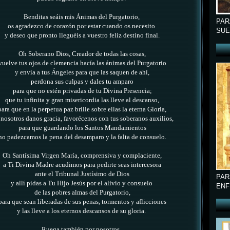
Benditas seáis mis Ánimas del Purgatorio,
PAR
os agradezco de corazón por estar cuando os necesito
SUE
y deseo que pronto lleguéis a vuestro feliz destino final.
Oh Soberano Dios, Creador de todas las cosas,
vuelve tus ojos de clemencia hacía las ánimas del Purgatorio
y envía a tus Ángeles para que las saquen de ahí,
perdona sus culpas y dales tu amparo
para que no estén privadas de tu Divina Presencia;
que tu infinita y gran misericordia las lleve al descanso,
para que en la perpetua paz brille sobre ellas la eterna Gloria,
 nosotros danos gracia, favorécenos con tus soberanos auxilios,
para que guardando los Santos Mandamientos
no padezcamos la pena del desamparo y la falta de consuelo.
Oh Santísima Virgen María, comprensiva y complaciente,
a Ti Divina Madre acudimos para pedirte seas intercesora
ante el Tribunal Justísimo de Dios
PAR
y allí pidas a Tu Hijo Jesús por el alivio y consuelo
ENF
de las pobres almas del Purgatorio,
para que sean liberadas de sus penas, tormentos y aflicciones
y las lleve a los eternos descansos de su gloria.
Ruega también por nosotros,