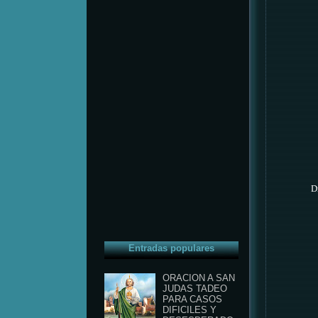
D
Entradas populares
ORACION A SAN
JUDAS TADEO
PARA CASOS
DIFICILES Y