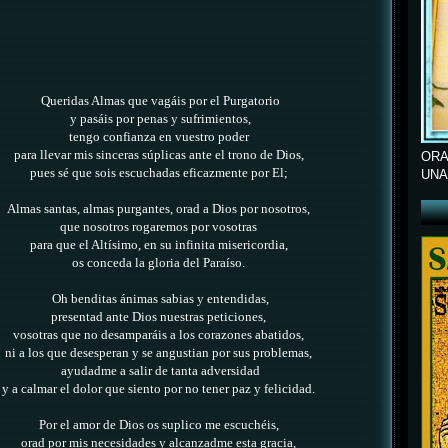
Queridas Almas que vagáis por el Purgatorio
y pasáis por penas y sufrimientos,
tengo confianza en vuestro poder
para llevar mis sinceras súplicas ante el trono de Dios,
ORA
pues sé que sois escuchadas eficazmente por El;
UNA
Almas santas, almas purgantes, orad a Dios por nosotros,
que nosotros rogaremos por vosotras
para que el Altísimo, en su infinita misericordia,
os conceda la gloria del Paraíso.
Oh benditas ánimas sabias y entendidas,
presentad ante Dios nuestras peticiones,
vosotras que no desamparáis a los corazones abatidos,
ni a los que desesperan y se angustian por sus problemas,
ayudadme a salir de tanta adversidad
y a calmar el dolor que siento por no tener paz y felicidad.
Por el amor de Dios os suplico me escuchéis,
orad por mis necesidades y alcanzadme esta gracia,