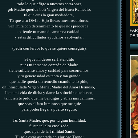
todo lo que aflige a nuestros corazones,
¡oh Madre querida!, oh Virgen del Buen Remedio,
tú que eres la gran mediadora,
Tú que a tu Divino Hijo llevas nuestros dolores,
ven, mira con detenimiento lo que nos preocupa,
PAR
extiende tu mano de amorosa caridad
DE 
y estas dificultades ayúdanos a solventar:
(pedir con fervor lo que se quiere conseguir).
Sé que mi deseo será atendido
pues tu inmenso corazón de Madre
tiene suficiente amor y caridad para socorrernos
y tu generosidad es tanta y tan grande
que nadie queda sin remedio cuando te lo pide,
oh Inmaculada Virgen María, Madre del Amor Hermoso,
llena mi vida de dicha y dame la solución que busco;
también te pido que me bendigas y abras mis caminos,
que seas el faro luminoso que me guíe
para poder llegar a puerto seguro.
Tú, Santa Madre, que, por tu gran humildad,
fuiste tal alto ensalzada,
que, a par de la Trinidad Santa,
Tú sola estás asentada en glorioso Trono;