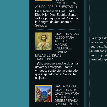
(PROTECCION,
AYUDA, PAZ, BIENESTAR...)
En el Nombre de Dios Padre,
Dios Hijo, Dios Espíritu Santo,
sello y protejo, con el Poder de
la Sangre, de Jesucristo el
Señor, a: ...
ORACION A SAN
ALEJO PARA
La Virgen d
ALEJAR
hace a los q
MAGIAS,
que perturb
ENEMIGOS,
auxiliados y
ENVIDIAS,
no te deja v
MALAS LENGUAS,
TRAICIONES...
resultados q
¡Oh, glorioso san Alejo!, alma
devota y entregada, santo
virtuoso, santo bienaventurado,
que inspirado por el Señor te
alejast...
SANTA MARTA
ORACION MUY
EFECTIVA PARA
PETICIONES
DESESPERADA
S Y URGENTES