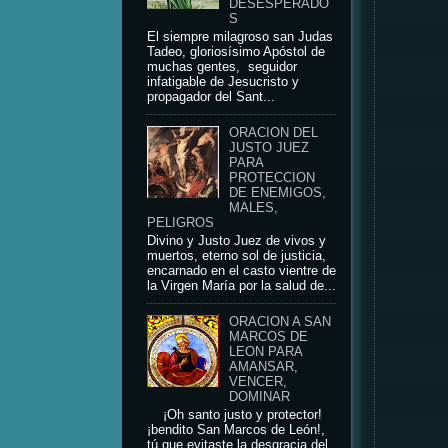
DESESPERADO
S
El siempre milagroso san Judas
Tadeo, gloriosísimo Apóstol de
muchas gentes, seguidor
infatigable de Jesucristo y
propagador del Sant...
ORACION DEL
JUSTO JUEZ
PARA
PROTECCION
DE ENEMIGOS,
MALES,
PELIGROS
Divino y Justo Juez de vivos y
muertos, eterno sol de justicia,
encarnado en el casto vientre de
la Virgen María por la salud de...
ORACION A SAN
MARCOS DE
LEON PARA
AMANSAR,
VENCER,
DOMINAR
¡Oh santo justo y protector!
¡bendito San Marcos de León!,
tú que evitaste la desgracia del