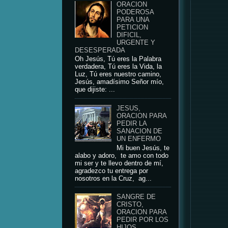
ORACION
PODEROSA
PARA UNA
PETICION
DIFICIL,
URGENTE Y
DESESPERADA
Oh Jesús, Tú eres la Palabra
verdadera, Tú eres la Vida, la
Luz, Tú eres nuestro camino,
Jesús, amadísimo Señor mío,
que dijiste: ...
JESUS,
ORACION PARA
PEDIR LA
SANACION DE
UN ENFERMO
Mi buen Jesús, te
alabo y adoro, te amo con todo
mi ser y te llevo dentro de mí,
agradezco tu entrega por
nosotros en la Cruz, ag...
SANGRE DE
CRISTO,
ORACION PARA
PEDIR POR LOS
HIJOS