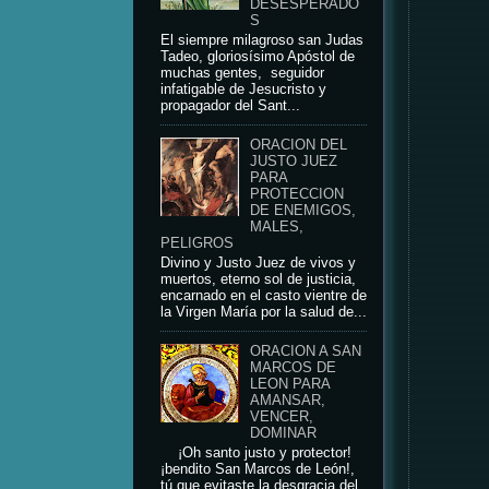
DESESPERADO
S
El siempre milagroso san Judas
Tadeo, gloriosísimo Apóstol de
muchas gentes, seguidor
infatigable de Jesucristo y
propagador del Sant...
ORACION DEL
JUSTO JUEZ
PARA
PROTECCION
DE ENEMIGOS,
MALES,
PELIGROS
Divino y Justo Juez de vivos y
muertos, eterno sol de justicia,
encarnado en el casto vientre de
la Virgen María por la salud de...
ORACION A SAN
MARCOS DE
LEON PARA
AMANSAR,
VENCER,
DOMINAR
¡Oh santo justo y protector!
¡bendito San Marcos de León!,
tú que evitaste la desgracia del