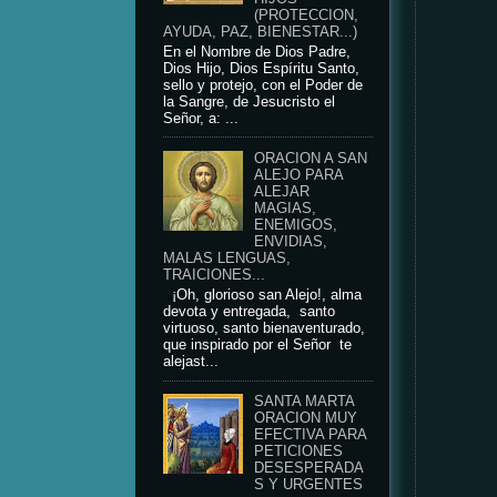
(PROTECCION,
AYUDA, PAZ, BIENESTAR...)
En el Nombre de Dios Padre,
Dios Hijo, Dios Espíritu Santo,
sello y protejo, con el Poder de
la Sangre, de Jesucristo el
Señor, a: ...
ORACION A SAN
ALEJO PARA
ALEJAR
MAGIAS,
ENEMIGOS,
ENVIDIAS,
MALAS LENGUAS,
TRAICIONES...
¡Oh, glorioso san Alejo!, alma
devota y entregada, santo
virtuoso, santo bienaventurado,
que inspirado por el Señor te
alejast...
SANTA MARTA
ORACION MUY
EFECTIVA PARA
PETICIONES
DESESPERADA
S Y URGENTES