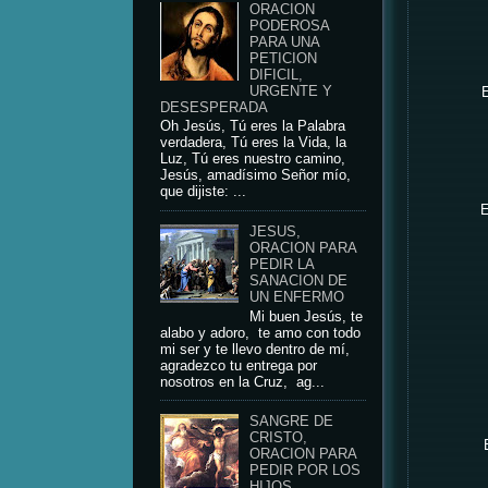
ORACION
PODEROSA
PARA UNA
PETICION
DIFICIL,
URGENTE Y
E
DESESPERADA
Oh Jesús, Tú eres la Palabra
verdadera, Tú eres la Vida, la
Luz, Tú eres nuestro camino,
Jesús, amadísimo Señor mío,
que dijiste: ...
E
JESUS,
ORACION PARA
PEDIR LA
SANACION DE
UN ENFERMO
Mi buen Jesús, te
alabo y adoro, te amo con todo
mi ser y te llevo dentro de mí,
agradezco tu entrega por
nosotros en la Cruz, ag...
SANGRE DE
CRISTO,
ORACION PARA
PEDIR POR LOS
HIJOS