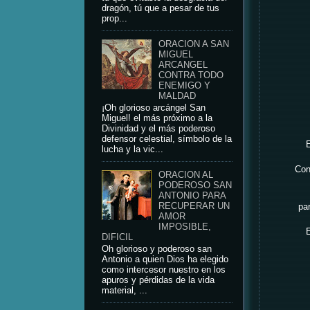
dragón, tú que a pesar de tus
prop...
ORACION A SAN
MIGUEL
ARCANGEL
CONTRA TODO
ENEMIGO Y
MALDAD
¡Oh glorioso arcángel San
Miguel! el más próximo a la
Divinidad y el más poderoso
defensor celestial, símbolo de la
E
lucha y la vic...
Con
ORACION AL
PODEROSO SAN
ANTONIO PARA
RECUPERAR UN
par
AMOR
IMPOSIBLE,
E
DIFICIL
Oh glorioso y poderoso san
Antonio a quien Dios ha elegido
como intercesor nuestro en los
apuros y pérdidas de la vida
material, ...