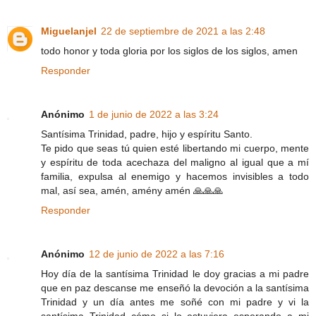
Miguelanjel
22 de septiembre de 2021 a las 2:48
todo honor y toda gloria por los siglos de los siglos, amen
Responder
Anónimo
1 de junio de 2022 a las 3:24
Santísima Trinidad, padre, hijo y espíritu Santo.
Te pido que seas tú quien esté libertando mi cuerpo, mente
y espíritu de toda acechaza del maligno al igual que a mí
familia, expulsa al enemigo y hacemos invisibles a todo
mal, así sea, amén, amény amén 🙏🙏🙏
Responder
Anónimo
12 de junio de 2022 a las 7:16
Hoy día de la santísima Trinidad le doy gracias a mi padre
que en paz descanse me enseñó la devoción a la santísima
Trinidad y un día antes me soñé con mi padre y vi la
santísima Trinidad cómo si lo estuviera esperando a mi