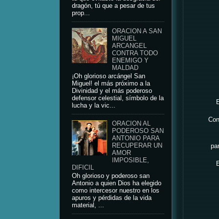
dragón, tú que a pesar de tus
prop...
ORACION A SAN
MIGUEL
ARCANGEL
CONTRA TODO
ENEMIGO Y
MALDAD
¡Oh glorioso arcángel San
Miguel! el más próximo a la
Divinidad y el más poderoso
defensor celestial, símbolo de la
E
lucha y la vic...
Con
ORACION AL
PODEROSO SAN
ANTONIO PARA
RECUPERAR UN
par
AMOR
IMPOSIBLE,
E
DIFICIL
Oh glorioso y poderoso san
Antonio a quien Dios ha elegido
como intercesor nuestro en los
apuros y pérdidas de la vida
material, ...