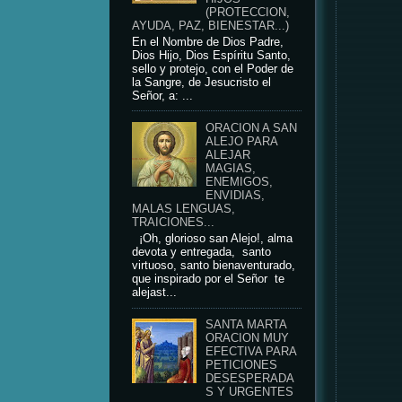
(PROTECCION,
AYUDA, PAZ, BIENESTAR...)
En el Nombre de Dios Padre,
Dios Hijo, Dios Espíritu Santo,
sello y protejo, con el Poder de
la Sangre, de Jesucristo el
Señor, a: ...
ORACION A SAN
ALEJO PARA
ALEJAR
MAGIAS,
ENEMIGOS,
ENVIDIAS,
MALAS LENGUAS,
TRAICIONES...
¡Oh, glorioso san Alejo!, alma
devota y entregada, santo
virtuoso, santo bienaventurado,
que inspirado por el Señor te
alejast...
SANTA MARTA
ORACION MUY
EFECTIVA PARA
PETICIONES
DESESPERADA
S Y URGENTES