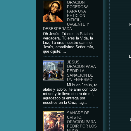
ORACION
PODEROSA
PARA UNA
PETICION
DIFICIL,
URGENTE Y
E
DESESPERADA
Oh Jesús, Tú eres la Palabra
verdadera, Tú eres la Vida, la
Luz, Tú eres nuestro camino,
Jesús, amadísimo Señor mío,
que dijiste: ...
E
JESUS,
ORACION PARA
PEDIR LA
SANACION DE
UN ENFERMO
Mi buen Jesús, te
alabo y adoro, te amo con todo
mi ser y te llevo dentro de mí,
agradezco tu entrega por
nosotros en la Cruz, ag...
SANGRE DE
CRISTO,
ORACION PARA
PEDIR POR LOS
HIJOS