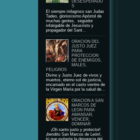
DESESPERADO
S
El siempre milagroso san Judas
Tadeo, gloriosísimo Apóstol de
muchas gentes, seguidor
infatigable de Jesucristo y
propagador del Sant...
ORACION DEL
JUSTO JUEZ
PARA
PROTECCION
DE ENEMIGOS,
MALES,
PELIGROS
Divino y Justo Juez de vivos y
muertos, eterno sol de justicia,
encarnado en el casto vientre de
la Virgen María por la salud de...
ORACION A SAN
MARCOS DE
LEON PARA
AMANSAR,
VENCER,
DOMINAR
¡Oh santo justo y protector!
¡bendito San Marcos de León!,
tú que evitaste la desgracia del