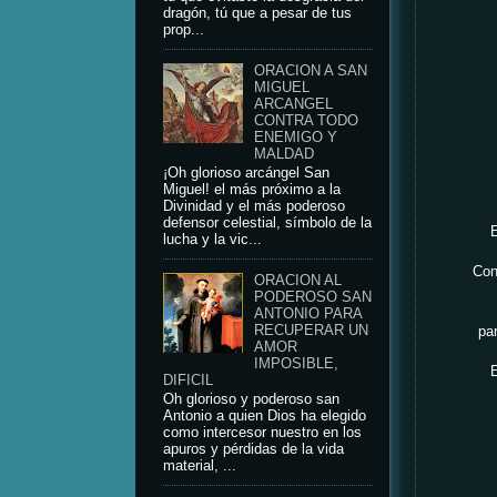
dragón, tú que a pesar de tus
prop...
ORACION A SAN
MIGUEL
ARCANGEL
CONTRA TODO
ENEMIGO Y
MALDAD
¡Oh glorioso arcángel San
Miguel! el más próximo a la
Divinidad y el más poderoso
defensor celestial, símbolo de la
E
lucha y la vic...
Con
ORACION AL
PODEROSO SAN
ANTONIO PARA
RECUPERAR UN
par
AMOR
IMPOSIBLE,
E
DIFICIL
Oh glorioso y poderoso san
Antonio a quien Dios ha elegido
como intercesor nuestro en los
apuros y pérdidas de la vida
material, ...