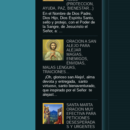
(PROTECCION,
AYUDA, PAZ, BIENESTAR...)
En el Nombre de Dios Padre,
Dios Hijo, Dios Espíritu Santo,
sello y protejo, con el Poder de
la Sangre, de Jesucristo el
Señor, a: ...
ORACION A SAN
ALEJO PARA
ALEJAR
MAGIAS,
ENEMIGOS,
ENVIDIAS,
MALAS LENGUAS,
TRAICIONES...
¡Oh, glorioso san Alejo!, alma
devota y entregada, santo
virtuoso, santo bienaventurado,
que inspirado por el Señor te
alejast...
SANTA MARTA
ORACION MUY
EFECTIVA PARA
PETICIONES
DESESPERADA
S Y URGENTES