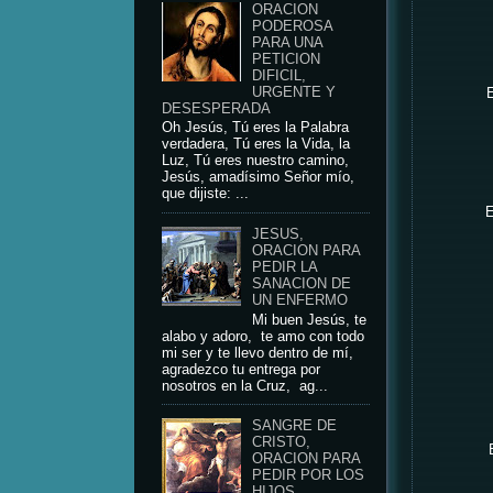
ORACION
PODEROSA
PARA UNA
PETICION
DIFICIL,
URGENTE Y
E
DESESPERADA
Oh Jesús, Tú eres la Palabra
verdadera, Tú eres la Vida, la
Luz, Tú eres nuestro camino,
Jesús, amadísimo Señor mío,
que dijiste: ...
E
JESUS,
ORACION PARA
PEDIR LA
SANACION DE
UN ENFERMO
Mi buen Jesús, te
alabo y adoro, te amo con todo
mi ser y te llevo dentro de mí,
agradezco tu entrega por
nosotros en la Cruz, ag...
SANGRE DE
CRISTO,
ORACION PARA
PEDIR POR LOS
HIJOS