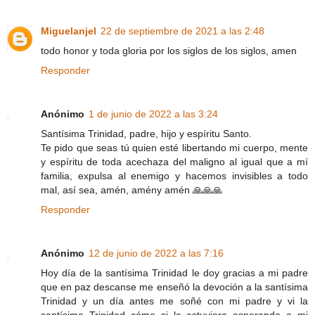
Miguelanjel
22 de septiembre de 2021 a las 2:48
todo honor y toda gloria por los siglos de los siglos, amen
Responder
Anónimo
1 de junio de 2022 a las 3:24
Santísima Trinidad, padre, hijo y espíritu Santo.
Te pido que seas tú quien esté libertando mi cuerpo, mente
y espíritu de toda acechaza del maligno al igual que a mí
familia, expulsa al enemigo y hacemos invisibles a todo
mal, así sea, amén, amény amén 🙏🙏🙏
Responder
Anónimo
12 de junio de 2022 a las 7:16
Hoy día de la santísima Trinidad le doy gracias a mi padre
que en paz descanse me enseñó la devoción a la santísima
Trinidad y un día antes me soñé con mi padre y vi la
santísima Trinidad cómo si lo estuviera esperando a mi