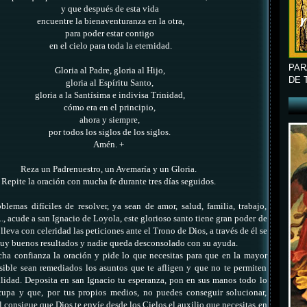
y que después de esta vida
encuentre la bienaventuranza en la otra,
para poder estar contigo
en el cielo para toda la eternidad.
PAR
Gloria al Padre,
gloria al Hijo,
DE 
gloria al Espíritu Santo,
gloria a la Santísima e indivisa Trinidad,
cómo era en el principio,
ahora y siempre,
por todos los siglos de los siglos.
Amén. +
Reza un Padrenuestro, un Avemaría y un Gloria.
Repite la oración con mucha fe durante tres días seguidos.
oblemas difíciles de resolver, ya sean de amor, salud, familia, trabajo,
., acude a san Ignacio de Loyola, este glorioso santo tiene gran poder de
leva con celeridad las peticiones ante el Trono de Dios, a través de él se
y buenos resultados y nadie queda desconsolado con su ayuda.
ha confianza la oración y pide lo que necesitas para que en la mayor
ible sean remediados los asuntos que te afligen y que no te permiten
ilidad. Deposita en san Ignacio tu esperanza, pon en sus manos todo lo
cupa y que, por tus propios medios, no puedes conseguir solucionar,
l consigue que Dios te envíe desde los Cielos el auxilio que necesitas en