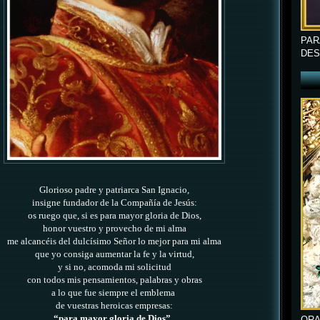
PAR
DES
Glorioso padre y patriarca San Ignacio,
insigne fundador de la Compañía de Jesús:
os ruego que, si es para mayor gloria de Dios,
honor vuestro y provecho de mi alma
me alcancéis del dulcísimo Señor lo mejor para mi alma
que yo consiga aumentar la fe y la virtud,
y si no, acomoda mi solicitud
con todos mis pensamientos,
palabras y obras
a lo que fue siempre el emblema
de vuestras heroicas empresas:
“para mayor gloria de Dios”.
ORA