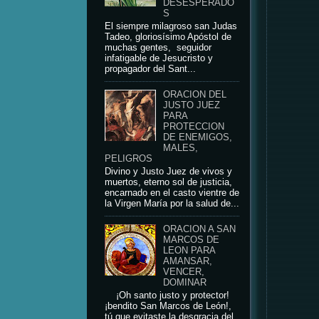
DESESPERADO
S
El siempre milagroso san Judas
Tadeo, gloriosísimo Apóstol de
muchas gentes, seguidor
infatigable de Jesucristo y
propagador del Sant...
ORACION DEL
JUSTO JUEZ
PARA
PROTECCION
DE ENEMIGOS,
MALES,
PELIGROS
Divino y Justo Juez de vivos y
muertos, eterno sol de justicia,
encarnado en el casto vientre de
la Virgen María por la salud de...
ORACION A SAN
MARCOS DE
LEON PARA
AMANSAR,
VENCER,
DOMINAR
¡Oh santo justo y protector!
¡bendito San Marcos de León!,
tú que evitaste la desgracia del