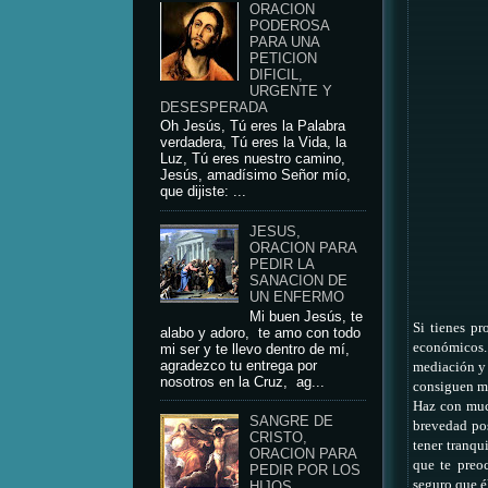
ORACION
PODEROSA
PARA UNA
PETICION
DIFICIL,
URGENTE Y
DESESPERADA
Oh Jesús, Tú eres la Palabra
verdadera, Tú eres la Vida, la
Luz, Tú eres nuestro camino,
Jesús, amadísimo Señor mío,
que dijiste: ...
JESUS,
ORACION PARA
PEDIR LA
SANACION DE
UN ENFERMO
Mi buen Jesús, te
Si tienes pr
alabo y adoro, te amo con todo
económicos..
mi ser y te llevo dentro de mí,
agradezco tu entrega por
mediación y l
nosotros en la Cruz, ag...
consiguen mu
Haz con muc
SANGRE DE
brevedad pos
CRISTO,
tener tranqu
ORACION PARA
que te preo
PEDIR POR LOS
seguro que é
HIJOS