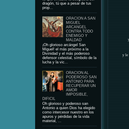
dragón, tú que a pesar de tus
prop...
ORACION A SAN
MIGUEL
ARCANGEL
CONTRA TODO
ENEMIGO Y
MALDAD
¡Oh glorioso arcángel San
Miguel! el más próximo a la
Divinidad y el más poderoso
y le
defensor celestial, símbolo de la
lucha y la vic...
ORACION AL
PODEROSO SAN
ANTONIO PARA
RECUPERAR UN
AMOR
IMPOSIBLE,
DIFICIL
Oh glorioso y poderoso san
Antonio a quien Dios ha elegido
como intercesor nuestro en los
apuros y pérdidas de la vida
material, ...