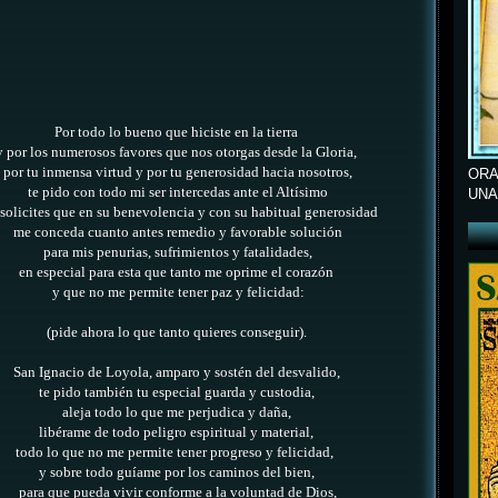
Por todo lo bueno que hiciste en la tierra
y por los numerosos favores que nos otorgas desde la Gloria,
por tu inmensa virtud
y por tu generosidad hacia nosotros,
ORA
te pido con todo mi ser intercedas ante el Altísimo
UNA
 solicites que en su benevolencia y con su habitual generosidad
me conceda cuanto antes
remedio y favorable solución
para mis penurias, sufrimientos y fatalidades,
en especial para esta que tanto me oprime el corazón
y que no me permite tener paz y felicidad:
(pide ahora lo que tanto quieres conseguir).
San Ignacio de Loyola, amparo y sostén del desvalido,
te pido también tu especial guarda y custodia,
aleja todo lo que me perjudica y daña,
libérame de todo peligro espiritual y material,
todo lo que no me permite tener progreso y felicidad,
y sobre todo guíame por los caminos del bien,
para que pueda vivir conforme a la voluntad de Dios,