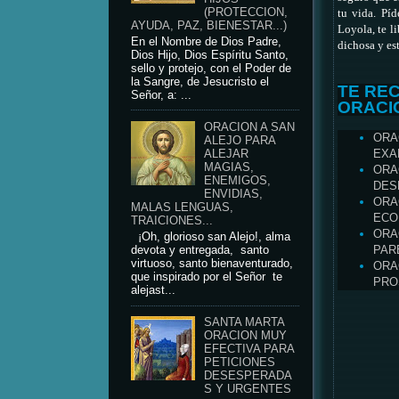
(PROTECCION,
tu vida. Píd
AYUDA, PAZ, BIENESTAR...)
Loyola, te l
En el Nombre de Dios Padre,
dichosa y es
Dios Hijo, Dios Espíritu Santo,
sello y protejo, con el Poder de
la Sangre, de Jesucristo el
TE RE
Señor, a: ...
ORACI
ORACION A SAN
ORA
ALEJO PARA
EXA
ALEJAR
MAGIAS,
ORA
ENEMIGOS,
DES
ENVIDIAS,
ORA
MALAS LENGUAS,
ECO
TRAICIONES...
ORA
¡Oh, glorioso san Alejo!, alma
PAR
devota y entregada, santo
virtuoso, santo bienaventurado,
ORA
que inspirado por el Señor te
PRO
alejast...
SANTA MARTA
ORACION MUY
EFECTIVA PARA
PETICIONES
DESESPERADA
S Y URGENTES