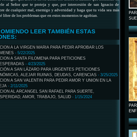
ele al Señor que te proteja y que, por intercesión de san Ignacio de
ibre de cualquier mal, enemigo y adversidad y haga que tu vida sea más
PAR
té libre de los problemas que en estos momentos te agobian.
SUE
COMIENDO LEER TAMBIÉN ESTAS
ONES:
CION A LA VIRGEN MARIA PARA PEDIR APROBAR LOS
MENES
- 5/22/2025
CION A SANTA FILOMENA PARA PETICIONES
ESPERADAS
- 4/23/2025
CIÓN A SAN LÁZARO PARA URGENTES PETICIONES
NÓMICAS, ALEJAR RUINAS, DEUDAS, CARENCIAS
- 3/25/2025
CION A SAN VALENTIN PARA PEDIR AMOR Y UNION EN LA
EJA
- 2/11/2025
CION AL ARCANGEL SAN RAFAEL PARA SUERTE,
SPERIDAD, AMOR, TRABAJO, SALUD
- 1/15/2024
PAR
ENF