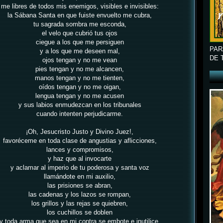
me libres de todos mis enemigos, visibles e invisibles:
la Sábana Santa en que fuiste envuelto me cubra,
tu sagrada sombra me esconda,
el velo que cubrió tus ojos
ciegue a los que me persiguen
PAR
y a los que me deseen mal,
DE 
ojos tengan y no me vean
pies tengan y no me
alcancen,
manos tengan y no me tienten,
oídos tengan y no me oigan,
lengua tengan y no me acusen
y sus labios enmudezcan en los tribunales
cuando intenten perjudicarme.
¡Oh, Jesucristo Justo y Divino Juez!,
favoréceme en toda clase de angustias y aflicciones,
lances y compromisos,
y haz que al invocarte
y aclamar al imperio de tu poderosa y santa voz
llamándote en mi auxilio,
las prisiones se abran,
las cadenas y los lazos se rompan,
los grillos y las rejas se quiebren,
los cuchillos se doblen
y toda arma que sea en mi contra se embote e inutilice.