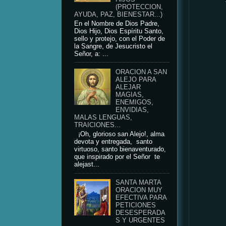
(PROTECCION,
AYUDA, PAZ, BIENESTAR...)
En el Nombre de Dios Padre,
Dios Hijo, Dios Espíritu Santo,
sello y protejo, con el Poder de
la Sangre, de Jesucristo el
Señor, a: ...
ORACION A SAN
ALEJO PARA
ALEJAR
MAGIAS,
ENEMIGOS,
ENVIDIAS,
MALAS LENGUAS,
TRAICIONES...
¡Oh, glorioso san Alejo!, alma
devota y entregada, santo
virtuoso, santo bienaventurado,
que inspirado por el Señor te
alejast...
SANTA MARTA
ORACION MUY
EFECTIVA PARA
PETICIONES
DESESPERADA
S Y URGENTES