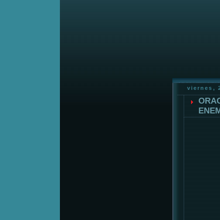
viernes, 
ORAC
ENEM