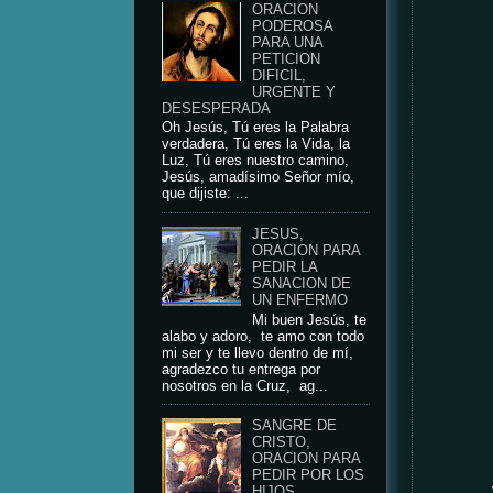
ORACION
PODEROSA
PARA UNA
PETICION
DIFICIL,
URGENTE Y
DESESPERADA
Oh Jesús, Tú eres la Palabra
verdadera, Tú eres la Vida, la
Luz, Tú eres nuestro camino,
Jesús, amadísimo Señor mío,
que dijiste: ...
JESUS,
ORACION PARA
PEDIR LA
SANACION DE
UN ENFERMO
Mi buen Jesús, te
alabo y adoro, te amo con todo
mi ser y te llevo dentro de mí,
agradezco tu entrega por
nosotros en la Cruz, ag...
SANGRE DE
CRISTO,
ORACION PARA
PEDIR POR LOS
HIJOS