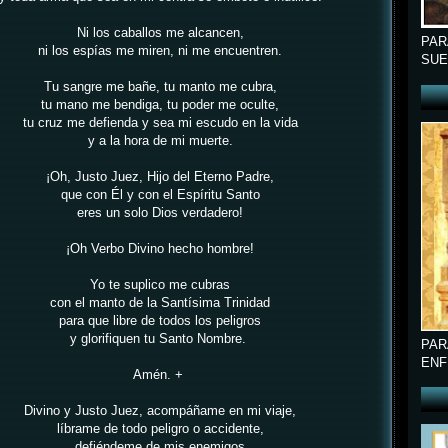
Ni los caballos me alcancen,
PAR
ni los espías me miren, ni me encuentren.
SUE
Tu sangre me bañe, tu manto me cubra,
tu mano me bendiga, tu poder me oculte,
tu cruz me defienda y sea mi escudo en la vida
y a la hora de mi muerte.
¡Oh, Justo Juez, Hijo del Eterno Padre,
que con Él y con el Espíritu Santo
eres un solo Dios verdadero!
¡Oh Verbo Divino hecho hombre!
Yo te suplico me cubras
con el manto de la Santísima Trinidad
para que libre de todos los peligros
y glorifiquen tu Santo Nombre.
PAR
ENF
Amén.
+
Divino y Justo Juez, acompáñame en mi viaje,
líbrame de todo peligro o accidente,
defiéndeme de mis enemigos