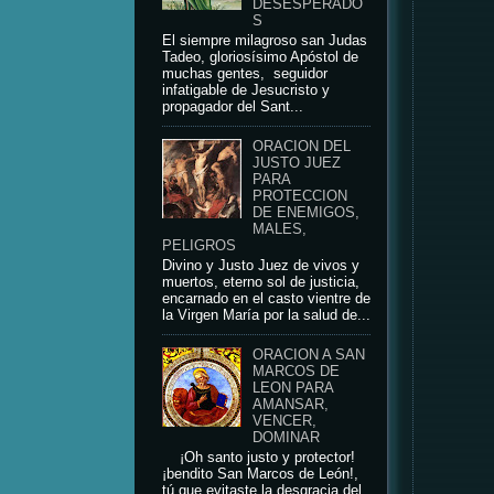
DESESPERADO
S
El siempre milagroso san Judas
Tadeo, gloriosísimo Apóstol de
muchas gentes, seguidor
infatigable de Jesucristo y
propagador del Sant...
ORACION DEL
JUSTO JUEZ
PARA
PROTECCION
DE ENEMIGOS,
MALES,
PELIGROS
Divino y Justo Juez de vivos y
muertos, eterno sol de justicia,
encarnado en el casto vientre de
la Virgen María por la salud de...
ORACION A SAN
MARCOS DE
LEON PARA
AMANSAR,
VENCER,
DOMINAR
¡Oh santo justo y protector!
¡bendito San Marcos de León!,
tú que evitaste la desgracia del