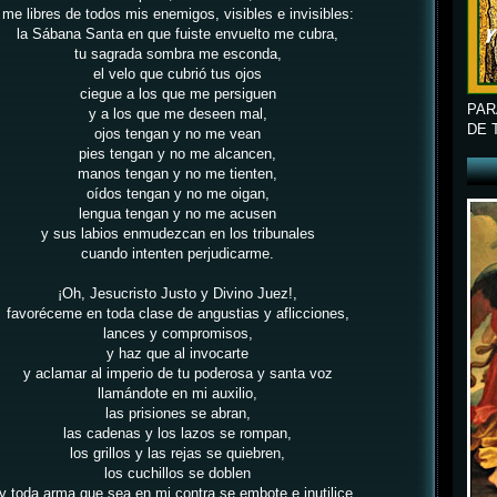
me libres de todos mis enemigos, visibles e invisibles:
la Sábana Santa en que fuiste envuelto me cubra,
tu sagrada sombra me esconda,
el velo que cubrió tus ojos
ciegue a los que me persiguen
PAR
y a los que me deseen mal,
DE 
ojos tengan y no me vean
pies tengan y no me
alcancen,
manos tengan y no me tienten,
oídos tengan y no me oigan,
lengua tengan y no me acusen
y sus labios enmudezcan en los tribunales
cuando intenten perjudicarme.
¡Oh, Jesucristo Justo y Divino Juez!,
favoréceme en toda clase de angustias y aflicciones,
lances y compromisos,
y haz que al invocarte
y aclamar al imperio de tu poderosa y santa voz
llamándote en mi auxilio,
las prisiones se abran,
las cadenas y los lazos se rompan,
los grillos y las rejas se quiebren,
los cuchillos se doblen
y toda arma que sea en mi contra se embote e inutilice.