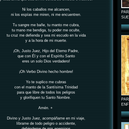
Ni los caballos me alcancen,
PAR
ni los espías me miren, ni me encuentren.
SUE
Tu sangre me bañe, tu manto me cubra,
tu mano me bendiga, tu poder me oculte,
tu cruz me defienda y sea mi escudo en la vida
y a la hora de mi muerte.
¡Oh, Justo Juez, Hijo del Eterno Padre,
que con Él y con el Espíritu Santo
eres un solo Dios verdadero!
¡Oh Verbo Divino hecho hombre!
Yo te suplico me cubras
con el manto de la Santísima Trinidad
para que libre de todos los peligros
y glorifiquen tu Santo Nombre.
PAR
ENF
Amén.
+
Divino y Justo Juez, acompáñame en mi viaje,
líbrame de todo peligro o accidente,
defiéndeme de mis enemigos