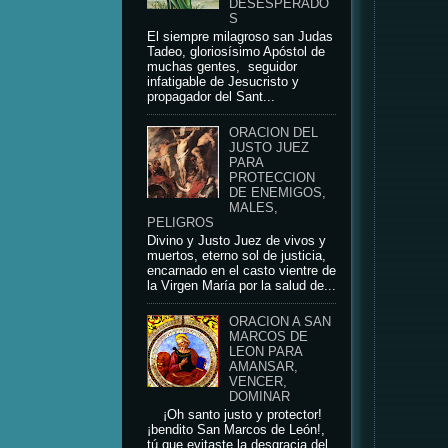
DESESPERADO
S
El siempre milagroso san Judas
Tadeo, gloriosísimo Apóstol de
muchas gentes, seguidor
infatigable de Jesucristo y
propagador del Sant...
ORACION DEL
JUSTO JUEZ
PARA
PROTECCION
DE ENEMIGOS,
MALES,
PELIGROS
Divino y Justo Juez de vivos y
muertos, eterno sol de justicia,
encarnado en el casto vientre de
la Virgen María por la salud de...
ORACION A SAN
MARCOS DE
LEON PARA
AMANSAR,
VENCER,
DOMINAR
¡Oh santo justo y protector!
¡bendito San Marcos de León!,
tú que evitaste la desgracia del