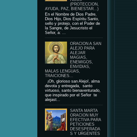
(PROTECCION,
AYUDA, PAZ, BIENESTAR...)
En el Nombre de Dios Padre,
Dios Hijo, Dios Espíritu Santo,
sello y protejo, con el Poder de
la Sangre, de Jesucristo el
Señor, a: ...
ORACION A SAN
ALEJO PARA
ALEJAR
MAGIAS,
ENEMIGOS,
ENVIDIAS,
MALAS LENGUAS,
TRAICIONES...
¡Oh, glorioso san Alejo!, alma
devota y entregada, santo
virtuoso, santo bienaventurado,
que inspirado por el Señor te
alejast...
SANTA MARTA
ORACION MUY
EFECTIVA PARA
PETICIONES
DESESPERADA
S Y URGENTES