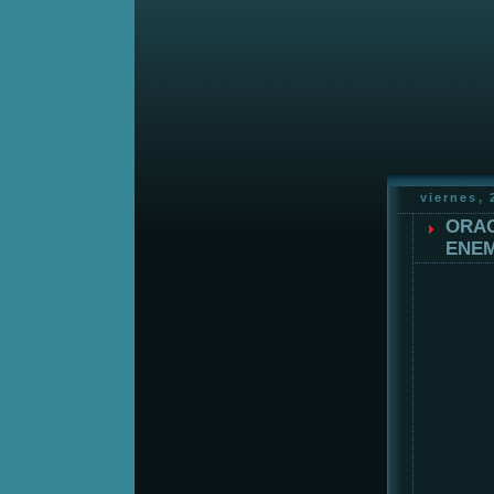
viernes, 
ORAC
ENEM