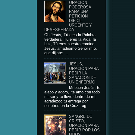
ORACION
PODEROSA
PARA UNA
PETICION
DIFICIL,
URGENTE Y
DESESPERADA
Oh Jesús, Tú eres la Palabra
verdadera, Tú eres la Vida, la
Luz, Tú eres nuestro camino,
Jesús, amadísimo Señor mío,
que dijiste: ...
JESUS,
ORACION PARA
PEDIR LA
SANACION DE
UN ENFERMO
Mi buen Jesús, te
alabo y adoro, te amo con todo
mi ser y te llevo dentro de mí,
agradezco tu entrega por
nosotros en la Cruz, ag...
SANGRE DE
CRISTO,
ORACION PARA
PEDIR POR LOS
HIJOS