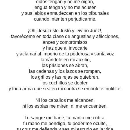
oídos tengan y no me oigan,
lengua tengan y no me acusen
y sus labios enmudezcan en los tribunales
cuando intenten perjudicarme.
¡Oh, Jesucristo Justo y Divino Juez!,
favoréceme en toda clase de angustias y aflicciones,
lances y compromisos,
y haz que al invocarte
y aclamar al imperio de tu poderosa y santa voz
llamándote en mi auxilio,
las prisiones se abran,
las cadenas y los lazos se rompan,
los grillos y las rejas se quiebren,
los cuchillos se doblen
y toda arma que sea en mi contra se embote e inutilice.
Ni los caballos me alcancen,
ni los espías me miren, ni me encuentren.
Tu sangre me bañe, tu manto me cubra,
tu mano me bendiga, tu poder me oculte,
tu cruz me defienda y sea mi escudo en la vida