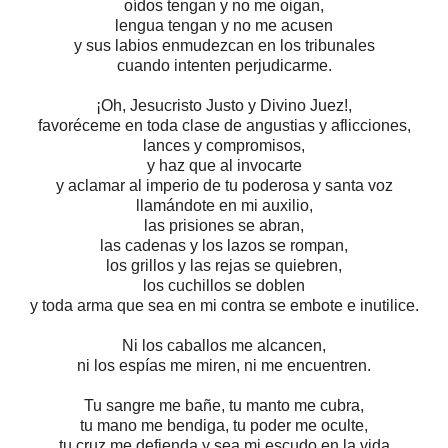
oídos tengan y no me oigan,
lengua tengan y no me acusen
y sus labios enmudezcan en los tribunales
cuando intenten perjudicarme.
¡Oh, Jesucristo Justo y Divino Juez!,
favoréceme en toda clase de angustias y aflicciones,
lances y compromisos,
y haz que al invocarte
y aclamar al imperio de tu poderosa y santa voz
llamándote en mi auxilio,
las prisiones se abran,
las cadenas y los lazos se rompan,
los grillos y las rejas se quiebren,
los cuchillos se doblen
y toda arma que sea en mi contra se embote e inutilice.
Ni los caballos me alcancen,
ni los espías me miren, ni me encuentren.
Tu sangre me bañe, tu manto me cubra,
tu mano me bendiga, tu poder me oculte,
tu cruz me defienda y sea mi escudo en la vida